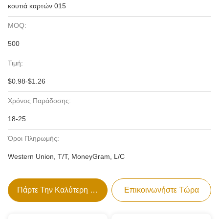
κουτιά καρτών 015
MOQ:
500
Τιμή:
$0.98-$1.26
Χρόνος Παράδοσης:
18-25
Όροι Πληρωμής:
Western Union, T/T, MoneyGram, L/C
Πάρτε Την Καλύτερη Τιμή
Επικοινωνήστε Τώρα