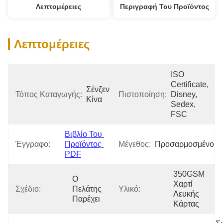
Λεπτομέρειες
Περιγραφή Του Προϊόντος
Λεπτομέρειες
ISO 
Certificate, 
Σένζεν 
Τόπος Καταγωγής:
Πιστοποίηση:
Disney, 
Κίνα
Sedex, 
FSC
Βιβλίο Του 
Έγγραφο:
Προϊόντος 
Μέγεθος:
Προσαρμοσμένο
PDF
350GSM 
Ο 
Χαρτί 
Σχέδιο:
Πελάτης 
Υλικό:
Λευκής 
Παρέχει
Κάρτας