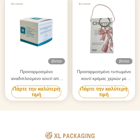
βίντεο
βίντεο
Προσαρμοσμένο
Προσαρμοσμένο τυπωμένο
αναδιπλούμενο κουτί από
κουτί κρέμας χεριών με
χαρτόνια για συσκευασία
αλουμινόχαρτο |
Πάρτε την καλύτερη
Πάρτε την καλύτερη
καλλυντικών κρέμας
Πτυσσόμενο χαρτόνι
τιμή
τιμή
προσώπου