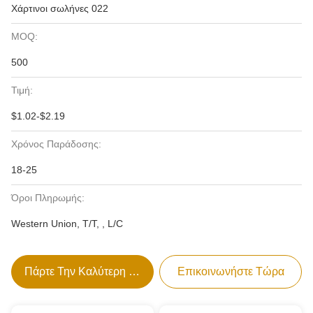
Χάρτινοι σωλήνες 022
MOQ:
500
Τιμή:
$1.02-$2.19
Χρόνος Παράδοσης:
18-25
Όροι Πληρωμής:
Western Union, T/T, , L/C
Πάρτε Την Καλύτερη Τιμή
Επικοινωνήστε Τώρα