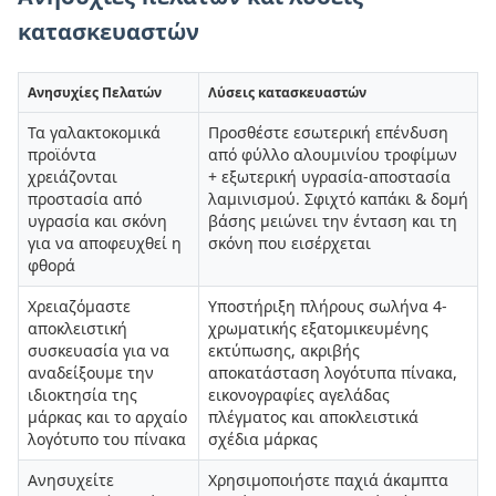
κατασκευαστών
Ανησυχίες Πελατών
Λύσεις κατασκευαστών
Τα γαλακτοκομικά
Προσθέστε εσωτερική επένδυση
προϊόντα
από φύλλο αλουμινίου τροφίμων
χρειάζονται
+ εξωτερική υγρασία-αποστασία
προστασία από
λαμινισμού. Σφιχτό καπάκι & δομή
υγρασία και σκόνη
βάσης μειώνει την ένταση και τη
για να αποφευχθεί η
σκόνη που εισέρχεται
φθορά
Χρειαζόμαστε
Υποστήριξη πλήρους σωλήνα 4-
αποκλειστική
χρωματικής εξατομικευμένης
συσκευασία για να
εκτύπωσης, ακριβής
αναδείξουμε την
αποκατάσταση λογότυπα πίνακα,
ιδιοκτησία της
εικονογραφίες αγελάδας
μάρκας και το αρχαίο
πλέγματος και αποκλειστικά
λογότυπο του πίνακα
σχέδια μάρκας
Ανησυχείτε
Χρησιμοποιήστε παχιά άκαμπτα