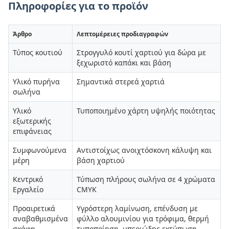
Πληροφορίες για το προϊόν
Άρθρο
Λεπτομέρειες προδιαγραφών
Τύπος κουτιού
Στρογγυλό κουτί χαρτιού για δώρα με
ξεχωριστό καπάκι και βάση
Υλικό πυρήνα
Σημαντικά στερεά χαρτιά
σωλήνα
Υλικό
Τυποποιημένο χάρτη υψηλής ποιότητας
εξωτερικής
επιφάνειας
Συμφωνούμενα
Αντιστοίχως ανοιχτόσκονη κάλυψη και
μέρη
βάση χαρτιού
Κεντρικό
Τύπωση πλήρους σωλήνα σε 4 χρώματα
Εργαλείο
CMYK
Προαιρετικά
Υγρόστερη λαμίνωση, επένδυση με
αναβαθμισμένα
φύλλο αλουμινίου για τρόφιμα, θερμή
σκάφη
τυποποίηση, υπεριώδης εκτύπωση,