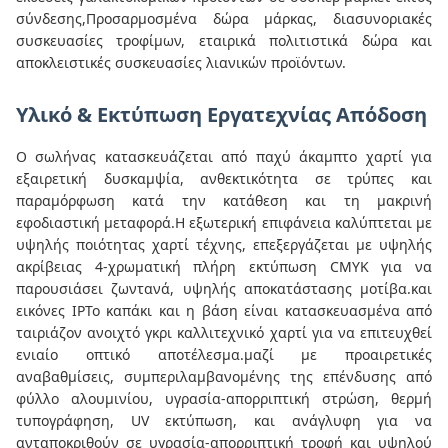
σύνδεσης,Προσαρμοσμένα δώρα μάρκας, διασυνοριακές
συσκευασίες τροφίμων, εταιρικά πολιτιστικά δώρα και
αποκλειστικές συσκευασίες λιανικών προϊόντων.
Υλικό & Εκτύπωση Εργατεχνίας Απόδοση
Ο σωλήνας κατασκευάζεται από παχύ άκαμπτο χαρτί για
εξαιρετική δυσκαμψία, ανθεκτικότητα σε τρύπες και
παραμόρφωση κατά την κατάθεση και τη μακρινή
εφοδιαστική μεταφορά.Η εξωτερική επιφάνεια καλύπτεται με
υψηλής ποιότητας χαρτί τέχνης, επεξεργάζεται με υψηλής
ακρίβειας 4-χρωματική πλήρη εκτύπωση CMYK για να
παρουσιάσει ζωντανά, υψηλής αποκατάστασης μοτίβα.και
εικόνες IPΤο καπάκι και η βάση είναι κατασκευασμένα από
ταιριάζον ανοιχτό γκρι καλλιτεχνικό χαρτί για να επιτευχθεί
ενιαίο οπτικό αποτέλεσμα.μαζί με προαιρετικές
αναβαθμίσεις, συμπεριλαμβανομένης της επένδυσης από
φύλλο αλουμινίου, υγρασία-απορριπτική στρώση, θερμή
τυπογράφηση, UV εκτύπωση, και ανάγλυφη για να
ανταποκριθούν σε υγρασία-απορριπτική τροφή και υψηλού