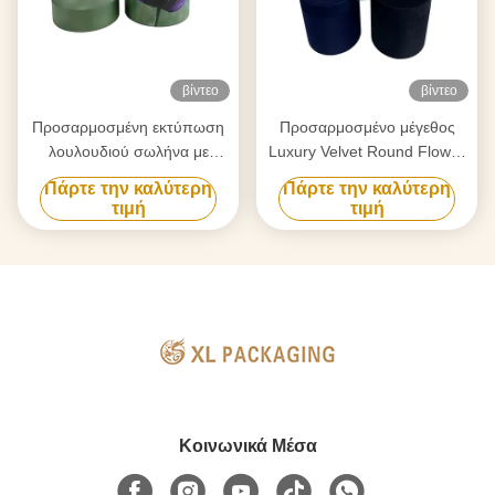
βίντεο
βίντεο
Προσαρμοσμένη εκτύπωση
Προσαρμοσμένο μέγεθος
λουλουδιού σωλήνα με
Luxury Velvet Round Flower
φορητό σχοινί μεταφοράς και
Box με Premium Velvet
Πάρτε την καλύτερη
Πάρτε την καλύτερη
παχύ άκαμπτο χαρτί για τα
Fabric και χρυσό λογότυπο
τιμή
τιμή
λουλούδια δώρα
Κοινωνικά Μέσα