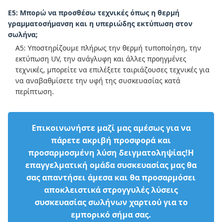
Ε5: Μπορώ να προσθέσω τεχνικές όπως η θερμή
γραμματοσήμανση και η υπεριώδης εκτύπωση στον
σωλήνα;
Α5: Υποστηρίζουμε πλήρως την θερμή τυποποίηση, την
εκτύπωση UV, την ανάγλυφη και άλλες προηγμένες
τεχνικές, μπορείτε να επιλέξετε ταιριάζουσες τεχνικές για
να αναβαθμίσετε την υφή της συσκευασίας κατά
περίπτωση.
Επικοινωνήστε μαζί μας αμέσως για να
πάρετε ακριβή προσφορά και
προσαρμοσμένη λύση δειγματοληψίας!Η
επαγγελματική ομάδα συσκευασίας μας θα
σας απαντήσει άμεσα και θα προσαρμόσει
αποκλειστικά στρογγυλές λύσεις
συσκευασίας σωλήνων χαρτιού για το
εμπορικό σήμα σας.