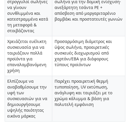
στρογγυλοί σωλήνες
σωλήνα για την δομική ενίσχυση·
να γίνουν
ανεξάρτητη τσάντα PE +
συνθλιμμένα και
απόσβεση από μαργαριταρένιο
κατεστραμμένα κατά
βαμβάκι και προστατευτές γωνιών
τη μεταφορά &
στοιβάζοντας
Χρειάζεται ευέλικτη
Προσαρμόσιμη διάμετρος και
συσκευασία για να
ύψος σωλήνα, προαιρετικές
ταιριάζουν πολλά
συσκευές διαχωρισμού από
προϊόντα για
χαρτόνι/ΕΒΑ για διάφορους
επαναλαμβανόμενη
τύπους προϊόντων
χρήση
Ελπίζουμε να
Παρέχει προαιρετική θερμή
αναβαθμίσουμε την
τυποποίηση, UV εκτύπωση,
υφή των
ανάγλυφη και ταιριάζει με το
συσκευασιών για να
χρώμα κάλυμμα & βάση για
δημιουργήσουμε
πολυτελή εμφάνιση
υψηλής ποιότητας
εικόνα μάρκας