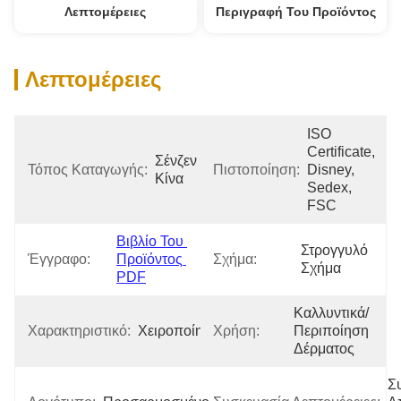
Λεπτομέρειες
Περιγραφή Του Προϊόντος
Λεπτομέρειες
ISO 
Certificate, 
Σένζεν 
Τόπος Καταγωγής:
Πιστοποίηση:
Disney, 
Κίνα
Sedex, 
FSC
Βιβλίο Του 
Στρογγυλό 
Έγγραφο:
Προϊόντος 
Σχήμα:
Σχήμα
PDF
Καλλυντικά/
Χαρακτηριστικό:
Χειροποίητος
Χρήση:
Περιποίηση 
Δέρματος
Σ