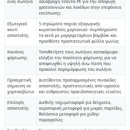
ενός σωλήνα
αδιάβροχη τσάντα PE για την αποφυγή
γρατσουνιών και λεκέδων στην επιφάνεια
εκτύπωσης
Εξωτερικό
5 στρώματα παχιάς εξαγωγικής
κουτί
κυματοειδούς χαρτονιού· συμπληρώστε
αποστολής
τα κενά με μαργαριταρένιο βαμβάκι και
προσθέστε προστατευτικά φύλλα γωνίας
Κανόνας
Τοποθετήστε τους σωλήνες κατακόρυφα·
φόρτωσης
ελέγξτε την ποσότητα φόρτωσης για να
αποφευχθεί η υψηλή άνω πίεση που
προκαλεί παραμόρφωση του σωλήνα
Προαιρετική
Διατίθενται προσαρμοσμένες πινακίδες
σήμανση σε
αποστολής, προστατευτικές από υγρασία
χαρτοκιβώτιο
και εύθραυστες προειδοποιητικές ετικέτες
Επιλογές
Διεθνής ταχυμεταφορά για δείγματα,
αποστολής
αεροπορική μεταφορά για μικρές παρτίδες,
θαλάσσια μεταφορά για χύδην
παραγγελίες