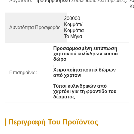
Λογότυπο:
Προσαρμοσμένο
Συσκευασία Λεπτομέρειες:
Α
Κ
200000 
Κομμάτι/
Δυνατότητα Προσφοράς:
Κομμάτια 
Το Μήνα
Προσαρμοσμένη εκτύπωση 
χαρτονιού κυλίνδρων κουτιά 
δώρο
, 
Χειροποίητα κουτιά δώρων 
Επισημαίνω:
από χαρτόνι
, 
Τύποι κυλινδρικών από 
χαρτόνι για τη φροντίδα του 
δέρματος
Περιγραφή Του Προϊόντος