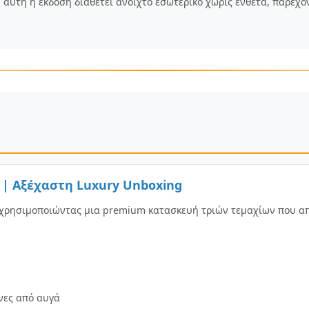
 αυτή η έκδοση διαθέτει ανοιχτό εσωτερικό χωρίς ένθετα, παρέχο
 | Αξέχαστη Luxury Unboxing
ο χρησιμοποιώντας μια premium κατασκευή τριών τεμαχίων που απ
νες από αυγά