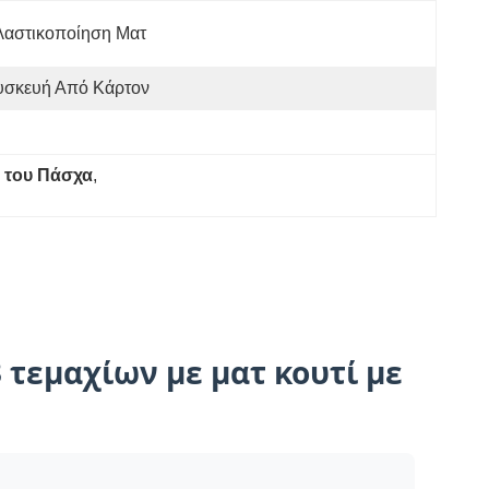
λαστικοποίηση Ματ
υσκευή Από Κάρτον
 του Πάσχα
, 
τεμαχίων με ματ κουτί με