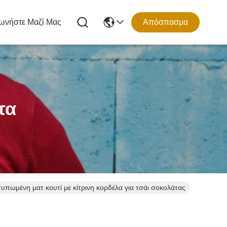
ωνήστε Μαζί Μας
Απόσπασμα
τα
πωμένη ματ κουτί με κίτρινη κορδέλα για τσάι σοκολάτας