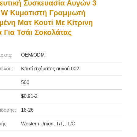
υτική Συσκευασία Αυγών 3
 W Κυματιστή Γραμμωτή
ένη Ματ Κουτί Με Κίτρινη
 Για Τσάι Σοκολάτας
ρκας:
OEM/ODM
τέλου:
Κουτί σχήματος αυγού 002
500
$0.91-2
άδοσης:
18-26
ής:
Western Union, T/T, , L/C