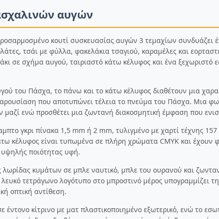
ασχαλινών αυγών
προσαρμοσμένο κουτί συσκευασίας αυγών 3 τεμαχίων συνδυάζει 
ολάτες, τσάι με φύλλα, φακελάκια τσαγιού, καραμέλες και εορτασ
άκι σε σχήμα αυγού, ταιριαστό κάτω κέλυφος και ένα ξεχωριστό ε
ού του Πάσχα, το πάνω και το κάτω κέλυφος διαθέτουν μια χαρακ
αρουσίαση που αποτυπώνει τέλεια το πνεύμα του Πάσχα. Μια φωτ
ν μαζί ενώ προσθέτει μια ζωντανή διακοσμητική έμφαση που ενισ
μπτο γκρι πίνακα 1,5 mm ή 2 mm, τυλιγμένο με χαρτί τέχνης 157
 κάτω κέλυφος είναι τυπωμένα σε πλήρη χρώματα CMYK και έχουν φ
, υψηλής ποιότητας υφή.
ς λωρίδας κυμάτων σε μπλε ναυτικό, μπλε του ουρανού και ζωντα
ο λευκό τετράγωνο λογότυπο στο μπροστινό μέρος υπογραμμίζει 
ική οπτική αντίθεση.
σε έντονο κίτρινο με ματ πλαστικοποιημένο εξωτερικό, ενώ το εσ