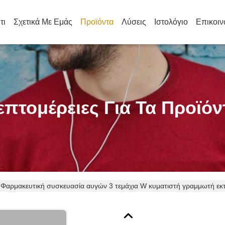
τι
Σχετικά Με Εμάς
Προϊόντα
Λύσεις
Ιστολόγιο
Επικοιν
επτομέρειες Για Τα Προϊόν
Φαρμακευτική συσκευασία αυγών 3 τεμάχια W κυματιστή γραμμωτή εκτυ