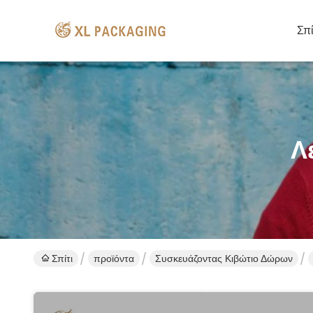
Σπί
Λ
Σπίτι
προϊόντα
Συσκευάζοντας Κιβώτιο Δώρων