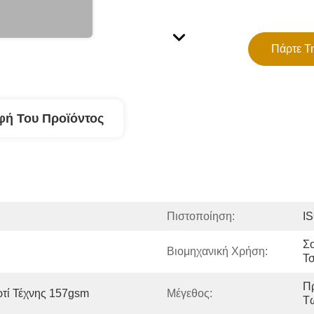
Πάρτε Τ
φή Του Προϊόντος
Πιστοποίηση:
IS
Σο
Βιομηχανική Χρήση:
Τσ
Π
τί Τέχνης 157gsm
Μέγεθος:
Τ