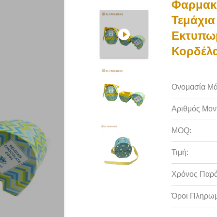
Φαρμακε
Τεμάχια
Εκτυπωμ
Κορδέλα
Ονομασία Μά
Αριθμός Μον
MOQ:
Τιμή:
Χρόνος Παρ
Όροι Πληρωμ