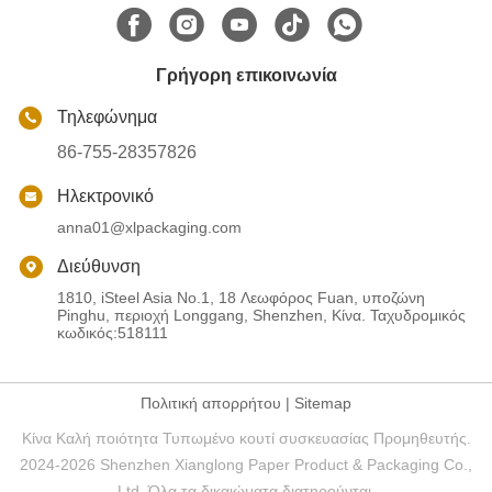
Γρήγορη επικοινωνία
Τηλεφώνημα
86-755-28357826
Ηλεκτρονικό
anna01@xlpackaging.com
Διεύθυνση
1810, iSteel Asia No.1, 18 Λεωφόρος Fuan, υποζώνη
Pinghu, περιοχή Longgang, Shenzhen, Κίνα. Ταχυδρομικός
κωδικός:518111
Πολιτική απορρήτου
|
Sitemap
Κίνα Καλή ποιότητα Τυπωμένο κουτί συσκευασίας Προμηθευτής.
2024-2026 Shenzhen Xianglong Paper Product & Packaging Co.,
Ltd. Όλα τα δικαιώματα διατηρούνται.