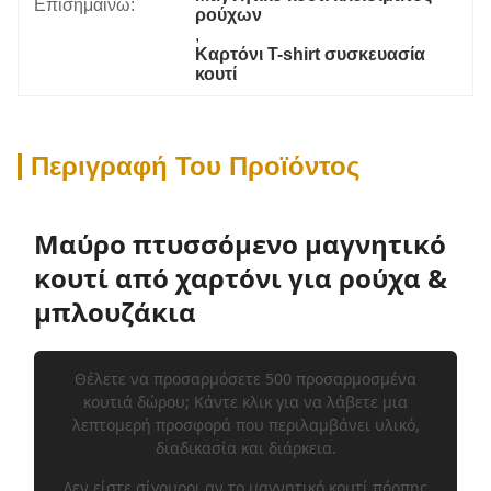
Επισημαίνω:
ρούχων
, 
Καρτόνι T-shirt συσκευασία 
κουτί
Περιγραφή Του Προϊόντος
Μαύρο πτυσσόμενο μαγνητικό
κουτί από χαρτόνι για ρούχα &
μπλουζάκια
Θέλετε να προσαρμόσετε 500 προσαρμοσμένα
κουτιά δώρου; Κάντε κλικ για να λάβετε μια
λεπτομερή προσφορά που περιλαμβάνει υλικό,
διαδικασία και διάρκεια.
Δεν είστε σίγουροι αν το μαγνητικό κουτί πόρπης