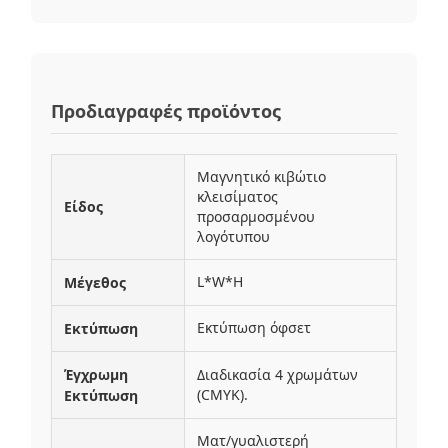
Προδιαγραφές προϊόντος
Μαγνητικό κιβώτιο
κλεισίματος
Είδος
προσαρμοσμένου
λογότυπου
L*W*H
Μέγεθος
Εκτύπωση όφσετ
Εκτύπωση
Έγχρωμη
Διαδικασία 4 χρωμάτων
(CMYK).
Εκτύπωση
Ματ/γυαλιστερή