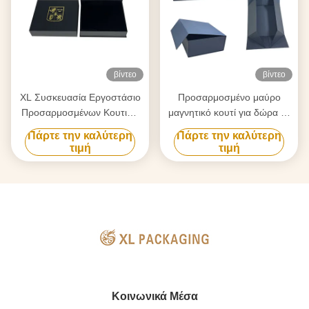
βίντεο
βίντεο
XL Συσκευασία Εργοστάσιο
Προσαρμοσμένο μαύρο
Προσαρμοσμένων Κουτιών
μαγνητικό κουτί για δώρα με
Πολυτελές Προσαρμοσμένο
χρυσό φύλλο για φροντίδα
Πάρτε την καλύτερη
Πάρτε την καλύτερη
Κουτί Δώρου από Χαρτόνι με
του δέρματος και κρασιού
τιμή
τιμή
Μαγνητικό Κλείσιμο Κουτί
Δώρου Περουκίνι
Προσαρμοσμένο Λογότυπο
Χρυσοτυπία
Κοινωνικά Μέσα