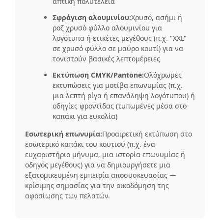
απτική πολυτέλεια
Σφράγιση αλουμινίου:
Χρυσό, ασήμι ή
ροζ χρυσό φύλλο αλουμινίου για
λογότυπα ή ετικέτες μεγέθους (π.χ. "XXL"
σε χρυσό φύλλο σε μαύρο κουτί) για να
τονιστούν βασικές λεπτομέρειες
Εκτύπωση CMYK/Pantone:
Ολόχρωμες
εκτυπώσεις για μοτίβα επωνυμίας (π.χ.
μια λεπτή ρίγα ή επανάληψη λογότυπου) ή
οδηγίες φροντίδας (τυπωμένες μέσα στο
καπάκι για ευκολία)
Εσωτερική επωνυμία:
Προαιρετική εκτύπωση στο
εσωτερικό καπάκι του κουτιού (π.χ. ένα
ευχαριστήριο μήνυμα, μια ιστορία επωνυμίας ή
οδηγός μεγέθους) για να δημιουργήσετε μια
εξατομικευμένη εμπειρία αποσυσκευασίας —
κρίσιμης σημασίας για την οικοδόμηση της
αφοσίωσης των πελατών.