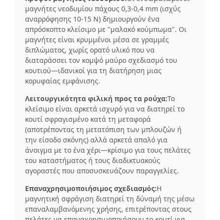
μαγνήτες νεοδυμίου πάχους 0,3-0,4 mm (ισχύς
αναρρόφησης 10-15 N) δημιουργούν ένα
απρόσκοπτο κλείσιμο με "μαλακό κούμπωμα". Οι
μαγνήτες είναι κρυμμένοι μέσα σε γραμμές
διπλώματος, χωρίς ορατό υλικό που να
διαταράσσει τον κομψό μαύρο σχεδιασμό του
κουτιού—ιδανικοί για τη διατήρηση μιας
κορυφαίας εμφάνισης.
Λειτουργικότητα φιλική προς τα ρούχα:
Το
κλείσιμο είναι αρκετά ισχυρό για να διατηρεί το
κουτί σφραγισμένο κατά τη μεταφορά
(αποτρέποντας τη μετατόπιση των μπλουζών ή
την είσοδο σκόνης) αλλά αρκετά απαλό για
άνοιγμα με το ένα χέρι—κρίσιμο για τους πελάτες
του καταστήματος ή τους διαδικτυακούς
αγοραστές που αποσυσκευάζουν παραγγελίες.
Επαναχρησιμοποιήσιμος σχεδιασμός:
Η
μαγνητική σφράγιση διατηρεί τη δύναμή της μέσω
επαναλαμβανόμενης χρήσης, επιτρέποντας στους
πελάτες να επαναχρησιμοποιήσουν το κουτί για