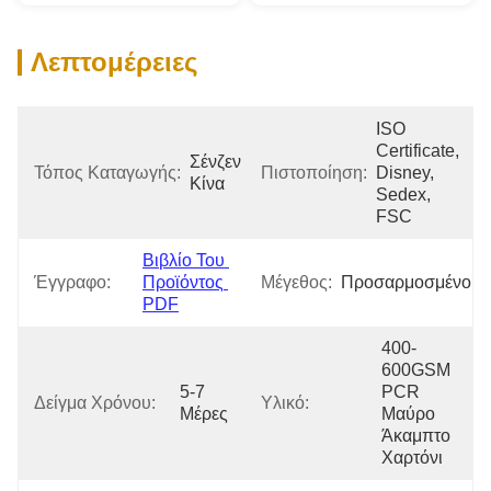
Λεπτομέρειες
ISO 
Certificate, 
Σένζεν 
Τόπος Καταγωγής:
Πιστοποίηση:
Disney, 
Κίνα
Sedex, 
FSC
Βιβλίο Του 
Έγγραφο:
Προϊόντος 
Μέγεθος:
Προσαρμοσμένο
PDF
400-
600GSM 
5-7 
PCR 
Δείγμα Χρόνου:
Υλικό:
Μέρες
Μαύρο 
Άκαμπτο 
Χαρτόνι