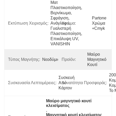
Ματ 
Πλαστικοποίηση, 
Βερνίκωμα, 
Σφράγιση, 
Partone 
Εκτύπωση Χειρισμός:
Ανάγλυφο, 
Χρώμα:
Χρώμα 
Γυαλιστερή 
+cmyk
Πλαστικοποίηση, 
Επικάλυψη UV, 
VANISHIN
Μαύρο 
Τύπος Μαγνήτης:
Νεοδύμιο
Προϊόν:
Μαγνητικό 
Κουτί
200
Συσκευή 
Κομ
Συσκευασία Λεπτομέρειες:
Από 
Δυνατότητα Προσφοράς:
Κομ
Κάρτον
Το 
Μαύρο μαγνητικό κουτί 
κλεισίματος
, 
Μαγνητικό κουτί κλεισίματος 