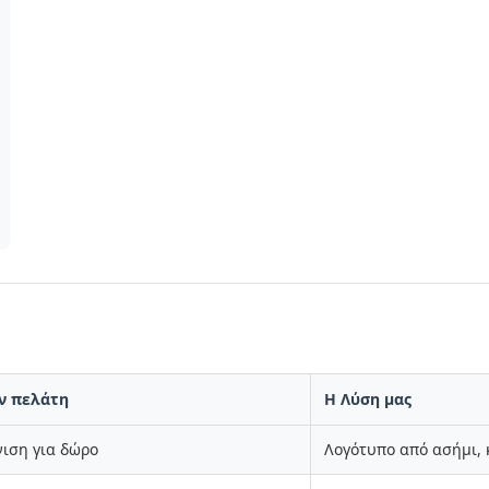
ον πελάτη
Η Λύση μας
ιση για δώρο
Λογότυπο από ασήμι, 