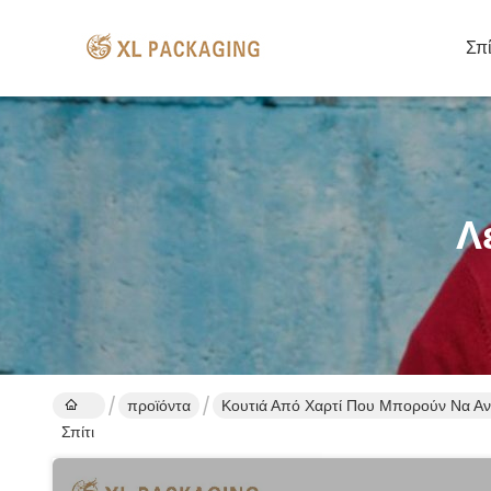
Σπί
Λ
προϊόντα
Κουτιά Από Χαρτί Που Μπορούν Να Α
Σπίτι