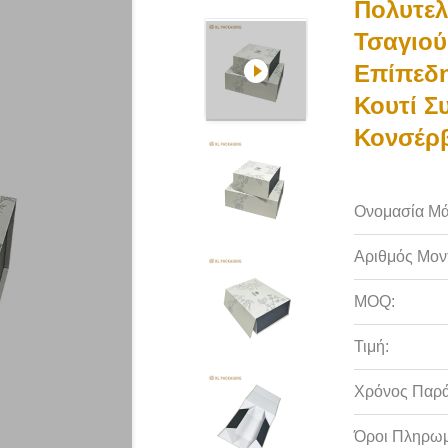
Πολυτελ
Τσαγιού
Επίπεδη
Κουτί Σ
Κονσέρβ
Ονομασία Μά
Αριθμός Μον
MOQ:
Τιμή:
Χρόνος Παρ
Όροι Πληρωμ