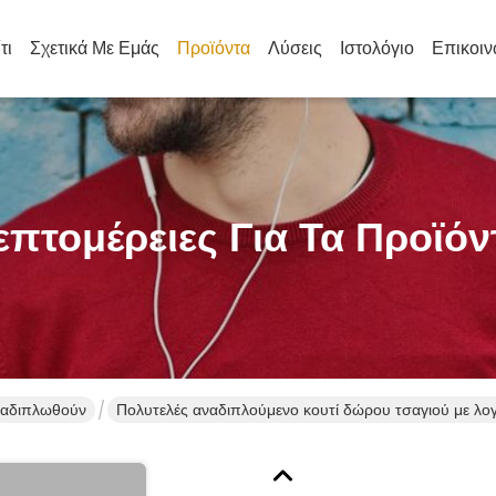
τι
Σχετικά Με Εμάς
Προϊόντα
Λύσεις
Ιστολόγιο
Επικοιν
επτομέρειες Για Τα Προϊόν
ναδιπλωθούν
Πολυτελές αναδιπλούμενο κουτί δώρου τσαγιού με λ
αναδιπλούμενο κουτί συσκευασίας για σακούλες τσαγι