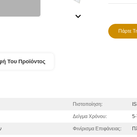
Πάρτε Τ
φή Του Προϊόντος
Πιστοποίηση:
IS
Δείγμα Χρόνου:
5-
ν
Φινίρισμα Επιφάνειας:
Π