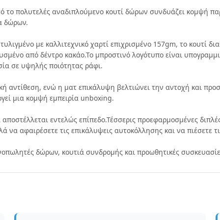
τό το πολυτελές αναδιπλούμενο κουτί δώρων συνδυάζει κομψή πα
α δώρων.
λιγμένο με καλλιτεχνικό χαρτί επιχρισμένο 157gm, το κουτί διαθ
υσμένο από δέντρο κακάο.Το μπροστινό λογότυπο είναι υπογραμμ
σία σε υψηλής ποιότητας ράφι.
ή αντίθεση, ενώ η ματ επικάλυψη βελτιώνει την αντοχή και προ
ργεί μια κομψή εμπειρία unboxing.
ί αποστέλλεται εντελώς επίπεδο.Τέσσερις προεφαρμοσμένες διπλέ
ά να αφαιρέσετε τις επικάλυψεις αυτοκόλλησης και να πιέσετε τι
ιανοπωλητές δώρων, κουτιά συνδρομής και προωθητικές συσκευασί