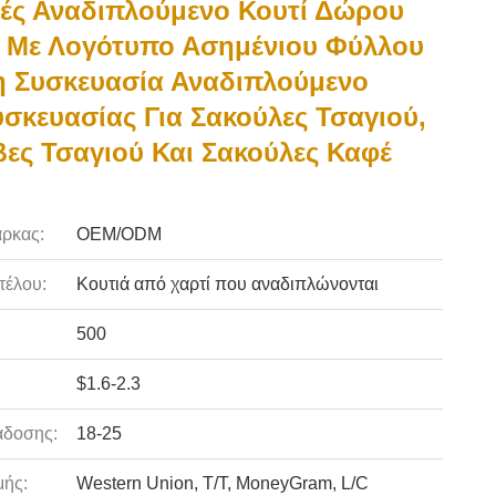
ές Αναδιπλούμενο Κουτί Δώρου
 Με Λογότυπο Ασημένιου Φύλλου
 Συσκευασία Αναδιπλούμενο
υσκευασίας Για Σακούλες Τσαγιού,
ες Τσαγιού Και Σακούλες Καφέ
ρκας:
OEM/ODM
τέλου:
Κουτιά από χαρτί που αναδιπλώνονται
500
$1.6-2.3
άδοσης:
18-25
ής:
Western Union, T/T, MoneyGram, L/C