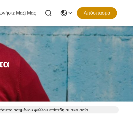
ωνήστε Μαζί Μας
Απόσπασμα
τα
ογότυπο ασημένιου φύλλου επίπεδη συσκευασία
ού, κονσέρβες τσαγιού και σακούλες καφέ