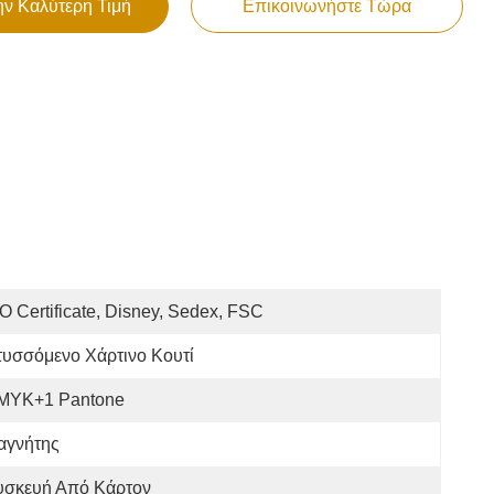
ην Καλύτερη Τιμή
Επικοινωνήστε Τώρα
O Certificate, Disney, Sedex, FSC
υσσόμενο Χάρτινο Κουτί
MYK+1 Pantone
αγνήτης
υσκευή Από Κάρτον