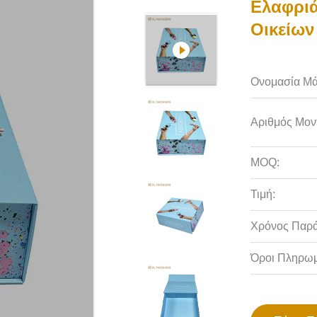
Ελαφριά
Οικείων
Ονομασία Μά
Αριθμός Μον
MOQ:
Τιμή:
Χρόνος Παρ
Όροι Πληρωμ