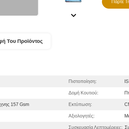
Πάρτε Τ
φή Του Προϊόντος
Πιστοποίηση:
IS
Δομή Κουτιού:
Πτ
έχνης 157 Gsm
Εκτύπωση:
C
Αξιολογητές:
Μ
Συσκευασία Λεπτομέρειες:
Σ