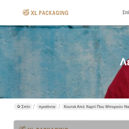
Σπί
Λ
Σπίτι
προϊόντα
Κουτιά Από Χαρτί Που Μπορούν Ν