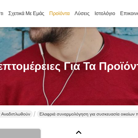
τι
Σχετικά Με Εμάς
Προϊόντα
Λύσεις
Ιστολόγιο
Επικοιν
επτομέρειες Για Τα Προϊόν
α Αναδιπλωθούν
Ελαφριά συναρμολόγηση για συσκευασία οικείων 