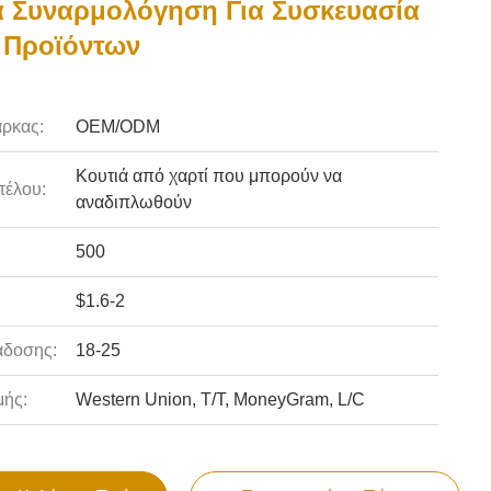
 Συναρμολόγηση Για Συσκευασία
 Προϊόντων
ρκας:
OEM/ODM
Κουτιά από χαρτί που μπορούν να
τέλου:
αναδιπλωθούν
500
$1.6-2
άδοσης:
18-25
ής:
Western Union, T/T, MoneyGram, L/C