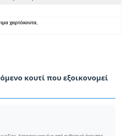
ιμα χαρτόκουτα
, 
όμενο κουτί που εξοικονομεί
ν ευεξίας. Κατασκευασμένο από ανθεκτικό άκαμπτο