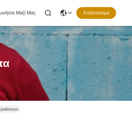
ωνήστε Μαζί Μας
Απόσπασμα
τα
προϊόντων