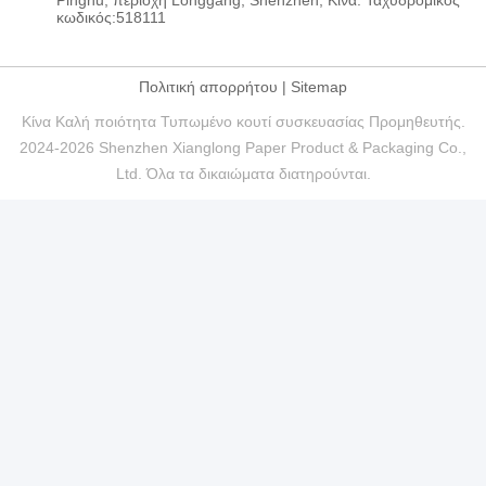
Pinghu, περιοχή Longgang, Shenzhen, Κίνα. Ταχυδρομικός
κωδικός:518111
Πολιτική απορρήτου
|
Sitemap
Κίνα Καλή ποιότητα Τυπωμένο κουτί συσκευασίας Προμηθευτής.
2024-2026 Shenzhen Xianglong Paper Product & Packaging Co.,
Ltd. Όλα τα δικαιώματα διατηρούνται.