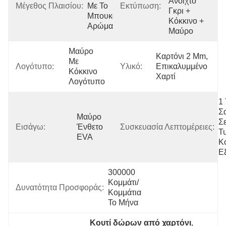
Ανοιχτό 
Μέγεθος Πλαισίου:
Με Το 
Εκτύπωση:
Γκρι + 
Μπουκάλι 
Κόκκινο + 
Αρώματος
Μαύρο
Μαύρο 
Καρτόνι 2 Mm, 
Με 
Λογότυπο:
Υλικό:
Επικαλυμμένο 
Κόκκινο 
Χαρτί
Λογότυπο
1 
Σ
Μαύρο 
Σε
Εισάγω:
Ένθετο 
Συσκευασία Λεπτομέρειες:
Τ
EVA
Κο
Ε
300000 
Κομμάτι/
Δυνατότητα Προσφοράς:
Κομμάτια 
Το Μήνα
Κουτί δώρων από χαρτόνι
, 