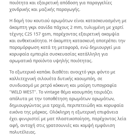
ποιότητα και εξαιρετική απόδοση για παραγγελίες
χονδρικής και μαζικής παραγωγής.
Η δομή του κουτιού αρωμάτων είναι κατασκευασμένη με
άκαμπτη γκρι σανίδα πάχους 2 mm, τυλιγμένη με χαρτί
τέχνης C2S 157 gsm, παρέχοντας εξαιρετική ακαμψία
και ανθεκτικότητα. Η άκαμπτη κατασκευή αποτρέπει την
παραμόρφωση κατά τη μεταφορά, ενώ δημιουργεί μια
κορυφαία εμπειρία συσκευασίας κατάλληλη για
αρωματικά προϊόντα υψηλής ποιότητας.
Το εξωτερικό καπάκι διαθέτει ανοιχτό γκρι φόντο με
καλλιτεχνική σιλουέτα δυτικής καουμπόη, σε
συνδυασμό με ρετρό κόκκινη και μαύρη τυπογραφία
"WILD WEST". Το vintage θέμα καουμπόη ταιριάζει
απόλυτα με την τοποθέτηση αρωμάτων αρωμάτων,
δημιουργώντας μια τραχιά, περιπετειώδη και κορυφαία
εικόνα της μάρκας. Ολόκληρη η εξωτερική επιφάνεια
έχει φινιριστεί με ματ πλαστικοποίηση, παρέχοντας λεία
αφή, αντοχή στις γρατσουνιές και κομψή εμφάνιση
πολυτέλειας.