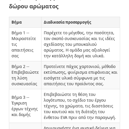
δώρου αρώματος
Βήμα
Διαδικασία προσαρμογής
Βήμα 1 --
Παρέχετε το μέγεθος, την ποσότητα,
Μοιραστείτε
τον σκοπό συσκευασίας και τις ιδέες
τις
σχεδίασης του μπουκαλιού
απαιτήσεις
αρώματος. Η ομάδα μας αξιολογεί
σας
την κατάλληλη δομή και υλικά.
Βήμα 2 --
Προτείνετε πάχος χαρτονιού, μέθοδο
Επιβεβαιώστε
εκτύπωσης, φινίρισμα επιφάνειας και
τη λύση
εισάγετε υλικά σύμφωνα με τις
συσκευασίας
απαιτήσεις του προϊόντος σας.
Επιβεβαιώστε τη θέση του
Βήμα 3 --
λογότυπου, το σχέδιο του έργου
Έγκριση
τέχνης, τα χρώματα, τις διαστάσεις
έργων τέχνης
του κουτιού και τη διάταξη του
και δομής
ένθετου EVA πριν από την παραγωγή.
Δημιουργήστε ένα φυσικό δείγμα για