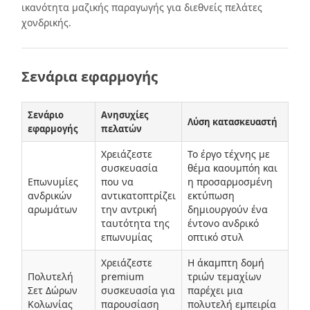
ικανότητα μαζικής παραγωγής για διεθνείς πελάτες
χονδρικής.
Σενάρια εφαρμογής
Σενάριο
Ανησυχίες
Λύση κατασκευαστή
εφαρμογής
πελατών
Χρειάζεστε
Το έργο τέχνης με
συσκευασία
θέμα καουμπόη και
Επωνυμίες
που να
η προσαρμοσμένη
ανδρικών
αντικατοπτρίζει
εκτύπωση
αρωμάτων
την αντρική
δημιουργούν ένα
ταυτότητα της
έντονο ανδρικό
επωνυμίας
οπτικό στυλ
Χρειάζεστε
Η άκαμπτη δομή
Πολυτελή
premium
τριών τεμαχίων
Σετ Δώρων
συσκευασία για
παρέχει μια
Κολωνίας
παρουσίαση
πολυτελή εμπειρία