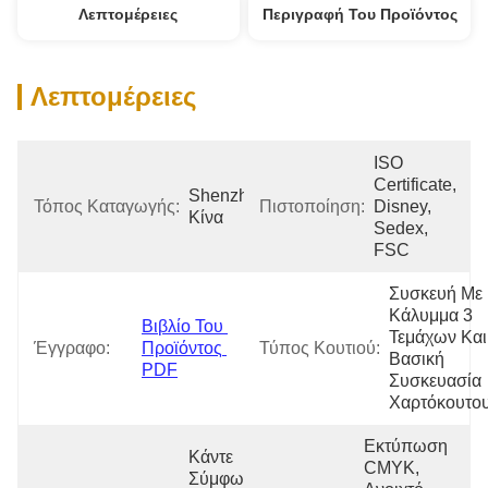
Λεπτομέρειες
Περιγραφή Του Προϊόντος
Λεπτομέρειες
ISO 
Certificate, 
Shenzhen 
Τόπος Καταγωγής:
Πιστοποίηση:
Disney, 
Κίνα
Sedex, 
FSC
Συσκευή Με 
Κάλυμμα 3 
Βιβλίο Του 
Τεμάχων Και 
Έγγραφο:
Προϊόντος 
Τύπος Κουτιού:
Βασική 
PDF
Συσκευασία 
Χαρτόκουτο
Εκτύπωση 
Κάντε 
CMYK, 
Σύμφωνα 