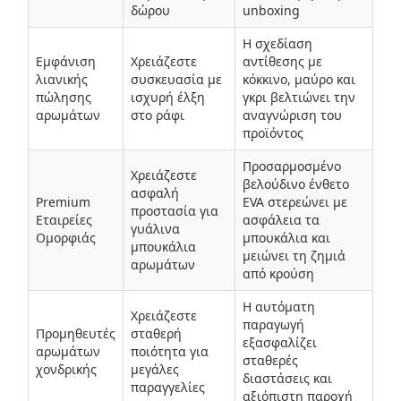
δώρου
unboxing
Η σχεδίαση
Εμφάνιση
Χρειάζεστε
αντίθεσης με
λιανικής
συσκευασία με
κόκκινο, μαύρο και
πώλησης
ισχυρή έλξη
γκρι βελτιώνει την
αρωμάτων
στο ράφι
αναγνώριση του
προϊόντος
Προσαρμοσμένο
Χρειάζεστε
βελούδινο ένθετο
ασφαλή
Premium
EVA στερεώνει με
προστασία για
Εταιρείες
ασφάλεια τα
γυάλινα
Ομορφιάς
μπουκάλια και
μπουκάλια
μειώνει τη ζημιά
αρωμάτων
από κρούση
Η αυτόματη
Χρειάζεστε
παραγωγή
Προμηθευτές
σταθερή
εξασφαλίζει
αρωμάτων
ποιότητα για
σταθερές
χονδρικής
μεγάλες
διαστάσεις και
παραγγελίες
αξιόπιστη παροχή