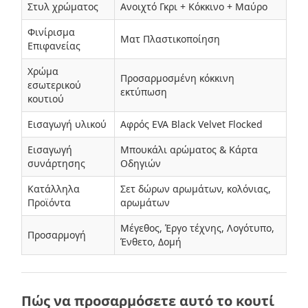
Στυλ χρώματος
Ανοιχτό Γκρι + Κόκκινο + Μαύρο
Φινίρισμα
Ματ Πλαστικοποίηση
Επιφανείας
Χρώμα
Προσαρμοσμένη κόκκινη
εσωτερικού
εκτύπωση
κουτιού
Εισαγωγή υλικού
Αφρός EVA Black Velvet Flocked
Εισαγωγή
Μπουκάλι αρώματος & Κάρτα
συνάρτησης
Οδηγιών
Κατάλληλα
Σετ δώρων αρωμάτων, κολόνιας,
Προϊόντα
αρωμάτων
Μέγεθος, Έργο τέχνης, Λογότυπο,
Προσαρμογή
Ένθετο, Δομή
Πώς να προσαρμόσετε αυτό το κουτί