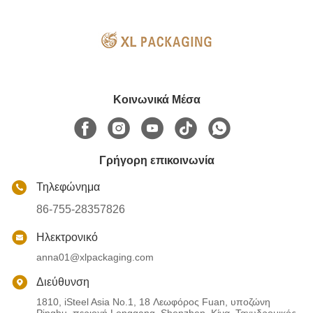
Κοινωνικά Μέσα
Γρήγορη επικοινωνία
Τηλεφώνημα
86-755-28357826
Ηλεκτρονικό
anna01@xlpackaging.com
Διεύθυνση
1810, iSteel Asia No.1, 18 Λεωφόρος Fuan, υποζώνη