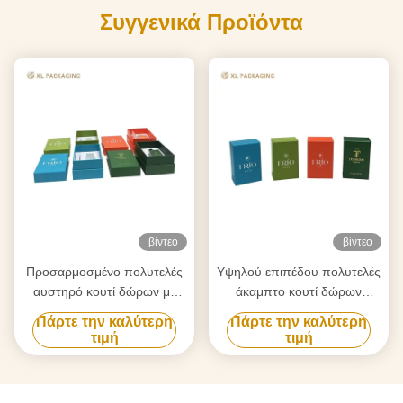
Συγγενικά Προϊόντα
βίντεο
βίντεο
Προσαρμοσμένο πολυτελές
Υψηλού επιπέδου πολυτελές
αυστηρό κουτί δώρων με
άκαμπτο κουτί δώρων
τέσσερα ματ χρώματα
αρώματος με
Πάρτε την καλύτερη
Πάρτε την καλύτερη
Morandi και διπλές
προσαρμοσμένη ΕΒΑ
τιμή
τιμή
ανθεκτικές σε χτύπημα
Εισάγετε Ματ λαμινάριο και
ενδύσεις για συσκευασία
πλήρη χρωματική εκτύπωση
αρωμάτων