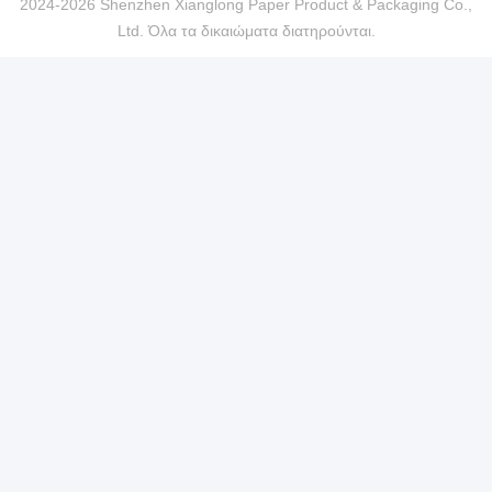
2024-2026 Shenzhen Xianglong Paper Product & Packaging Co.,
Ltd. Όλα τα δικαιώματα διατηρούνται.