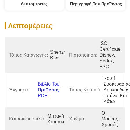
Λεπτομέρειες
Περιγραφή Του Προϊόντος
Λεπτομέρειες
ISO 
Certificate, 
Shenzhen 
Τόπος Καταγωγής:
Πιστοποίηση:
Disney, 
Κίνα
Sedex, 
FSC
Κουτί 
Βιβλίο Του 
Συσκευασίας
Έγγραφο:
Προϊόντος 
Τύπος Κουτιού:
Λουλουδιών 
PDF
Επάνω Και 
Κάτω
Ο 
Μηχανή 
Κατασκευασμένο:
Χρώμα:
Μαύρος, 
Κατασκευής
Χρυσός