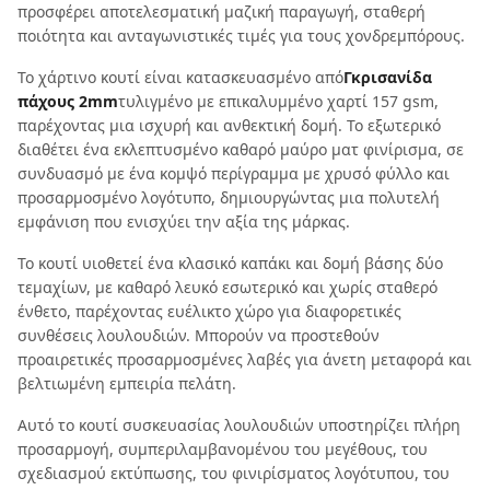
προσφέρει αποτελεσματική μαζική παραγωγή, σταθερή
ποιότητα και ανταγωνιστικές τιμές για τους χονδρεμπόρους.
Το χάρτινο κουτί είναι κατασκευασμένο από
Γκρισανίδα
πάχους 2mm
τυλιγμένο με επικαλυμμένο χαρτί 157 gsm,
παρέχοντας μια ισχυρή και ανθεκτική δομή. Το εξωτερικό
διαθέτει ένα εκλεπτυσμένο καθαρό μαύρο ματ φινίρισμα, σε
συνδυασμό με ένα κομψό περίγραμμα με χρυσό φύλλο και
προσαρμοσμένο λογότυπο, δημιουργώντας μια πολυτελή
εμφάνιση που ενισχύει την αξία της μάρκας.
Το κουτί υιοθετεί ένα κλασικό καπάκι και δομή βάσης δύο
τεμαχίων, με καθαρό λευκό εσωτερικό και χωρίς σταθερό
ένθετο, παρέχοντας ευέλικτο χώρο για διαφορετικές
συνθέσεις λουλουδιών. Μπορούν να προστεθούν
προαιρετικές προσαρμοσμένες λαβές για άνετη μεταφορά και
βελτιωμένη εμπειρία πελάτη.
Αυτό το κουτί συσκευασίας λουλουδιών υποστηρίζει πλήρη
προσαρμογή, συμπεριλαμβανομένου του μεγέθους, του
σχεδιασμού εκτύπωσης, του φινιρίσματος λογότυπου, του