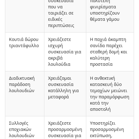
συσκευασία
πολυτελή
που να
φινιρίσματα
ταιριάζει σε
υποστηρίζουν
ειδικές
θέματα γάμου
περιπτώσεις
Κουτιά δώρου
Χρειάζεστε
Η παχιά άκαμπτη
τριαντάφυλλο
ισχυρή
σανίδα παρέχει
συσκευασία για
σταθερή δομή και
ακριβά
καλύτερη
λουλούδια
προστασία
Διαδικτυακή
Χρειάζομαι
Η ανθεκτική
παράδοση
συσκευασία
κατασκευή δύο
λουλουδιών
κατάλληλη για
τεμαχίων μειώνει
μεταφορά
την παραμόρφωση
κατά την
αποστολή
Συλλογές
Χρειάζεστε
Υποστηρίζει
εποχιακών
προσαρμοσμένη
προσαρμοσμένη
λουλουδιών
συσκευασία για
εκτύπωση,