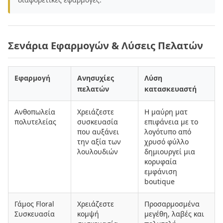
Σενάρια Εφαρμογών & Λύσεις Πελατών
Εφαρμογή
Ανησυχίες
Λύση
πελατών
κατασκευαστή
Ανθοπωλεία
Χρειάζεστε
Η μαύρη ματ
πολυτελείας
συσκευασία
επιφάνεια με το
που αυξάνει
λογότυπο από
την αξία των
χρυσό φύλλο
λουλουδιών
δημιουργεί μια
κορυφαία
εμφάνιση
boutique
Γάμος Floral
Χρειάζεστε
Προσαρμοσμένα
Συσκευασία
κομψή
μεγέθη, λαβές και