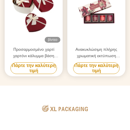
βίντεο
Προσαρμοσμένο χαρτί
Ανακυκλώσιμη πλήρης
χαρτόνι κάλυμμα βάση
χρωματική εκτύπωση
σχήμα καρδιάς κουτιά για
Δαπλωτό χαρτί Κουτί αιθέρια
Πάρτε την καλύτερη
Πάρτε την καλύτερη
κραγιόν πολυτελή δώρα της
λάδια κερί Κουτί δώρο Κουτί
τιμή
τιμή
Ημέρας του Αγίου
χαρτονιού Κουτί
Βαλεντίνου
συσκευασίας κεριού βάζο με
εισαγωγή