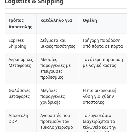
Logistics & Shipping
Τρόπος
Κατάλληλο για
Οφέλη
Αποστολής
Express
Δείγματα και
Γρήγορη παράδοση
Shipping
μικρές ποσότητες
από πόρτα σε πόρτα
Αεροπορικές
Μεσαίες
Ταχύτερη παράδοση
Μεταφορές
παραγγελίες με
με λογικό κόστος
επείγουσες
προθεσμίες
Θαλάσσιες
Μεγάλες
Η πιο οικονομική
μεταφορές
παραγγελίες
λύση για χύδην
χονδρικής
αποστολές
Αποστολή
Αγοραστές που
Το εργοστάσιο
DDP
προτιμούν τον
διαχειρίζεται το
εύκολο χειρισμό
τελωνείο και την