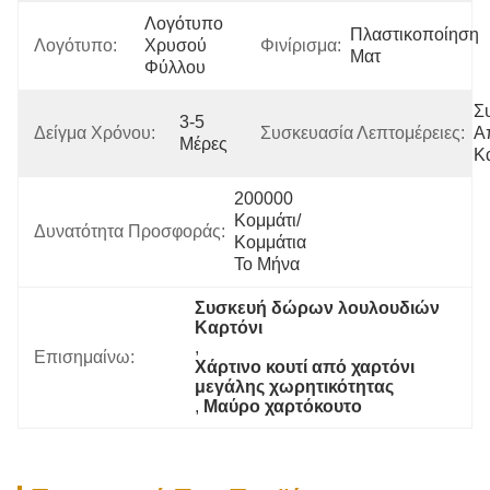
Λογότυπο 
Πλαστικοποίηση 
Λογότυπο:
Χρυσού 
Φινίρισμα:
Ματ
Φύλλου
Σ
3-5 
Δείγμα Χρόνου:
Συσκευασία Λεπτομέρειες:
Α
Μέρες
Κ
200000 
Κομμάτι/
Δυνατότητα Προσφοράς:
Κομμάτια 
Το Μήνα
Συσκευή δώρων λουλουδιών 
Καρτόνι
, 
Επισημαίνω:
Χάρτινο κουτί από χαρτόνι 
μεγάλης χωρητικότητας
, 
Μαύρο χαρτόκουτο