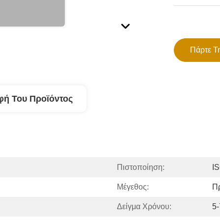
Πάρτε Τ
φή Του Προϊόντος
Πιστοποίηση:
IS
Μέγεθος:
Π
Δείγμα Χρόνου:
5-