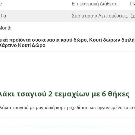
e
Επιφανειακή Διάθεση:
Π
 Γρ
Συσκευασία Λεπτομέρειες:
1
Month
ικά προϊόντα συσκευασία κουτί δώρο
, 
Κουτί δώρων διπλή
 Χάρτινο Κουτί Δώρο
άκι τσαγιού 2 τεμαχίων με 6 θήκες
άκια τσαγιού με μοναδική κυρτή σχεδίαση και οργανωμένο εσωτε