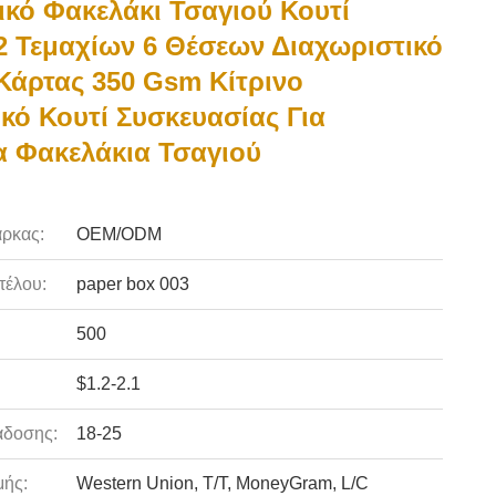
ικό Φακελάκι Τσαγιού Κουτί
 Τεμαχίων 6 Θέσεων Διαχωριστικό
Κάρτας 350 Gsm Κίτρινο
κό Κουτί Συσκευασίας Για
 Φακελάκια Τσαγιού
ρκας:
OEM/ODM
τέλου:
paper box 003
500
$1.2-2.1
άδοσης:
18-25
ής:
Western Union, T/T, MoneyGram, L/C