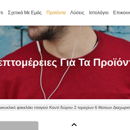
τι
Σχετικά Με Εμάς
Προϊόντα
Λύσεις
Ιστολόγιο
Επικοιν
επτομέρειες Για Τα Προϊόν
ικυκλικό φακελάκι τσαγιού Κουτί δώρου 2 τεμαχίων 6 θέσεων Διαχωρισ
σκευασίας για διάφορα φακελάκια τσαγιού