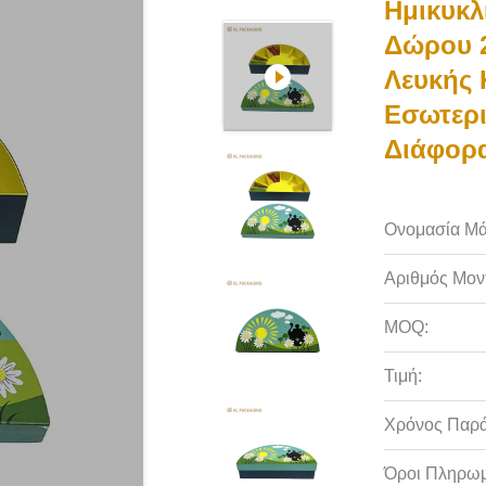
Ημικυκλ
Δώρου 2
Λευκής 
Εσωτερι
Διάφορα
Ονομασία Μά
Αριθμός Μον
MOQ:
Τιμή:
Χρόνος Παρ
Όροι Πληρωμ