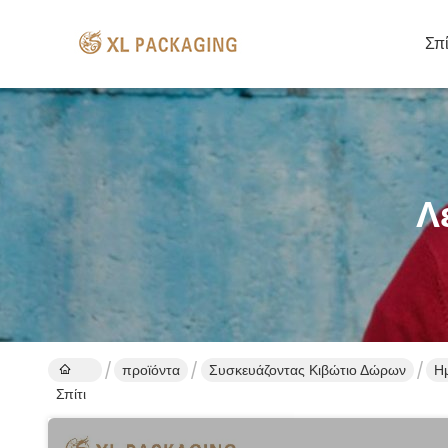
Σπί
Λ
προϊόντα
Συσκευάζοντας Κιβώτιο Δώρων
Ημ
Σπίτι
συ