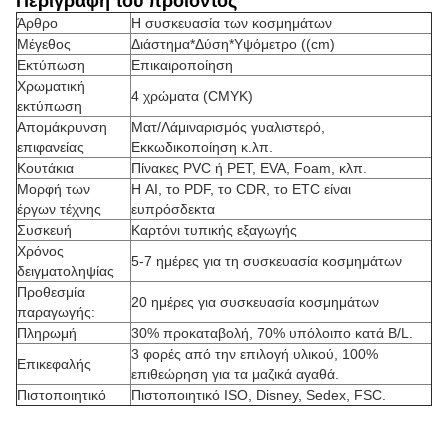
Περιγραφή του προϊόντος
Άρθρο
Η συσκευασία των κοσμημάτων
Μέγεθος
Διάστημα*Δύση*Υψόμετρο ((cm)
Εκτύπωση
Επικαιροποίηση
Χρωματική
4 χρώματα (CMYK)
εκτύπωση
Απομάκρυνση
Ματ/Λάμιναρισμός γυαλιστερό,
επιφανείας
Εκκωδικοποίηση κ.λπ.
Κουτάκια
Πίνακες PVC ή PET, EVA, Foam, κλπ.
Μορφή των
Η AI, το PDF, το CDR, το ETC είναι
έργων τέχνης
ευπρόσδεκτα
Συσκευή
Καρτόνι τυπικής εξαγωγής
Χρόνος
5-7 ημέρες για τη συσκευασία κοσμημάτων
δειγματοληψίας
Προθεσμία
20 ημέρες για συσκευασία κοσμημάτων
παραγωγής:
Πληρωμή
30% προκαταβολή, 70% υπόλοιπο κατά B/L.
3 φορές από την επιλογή υλικού, 100%
Επικεφαλής
επιθεώρηση για τα μαζικά αγαθά.
Πιστοποιητικό
Πιστοποιητικό ISO, Disney, Sedex, FSC.