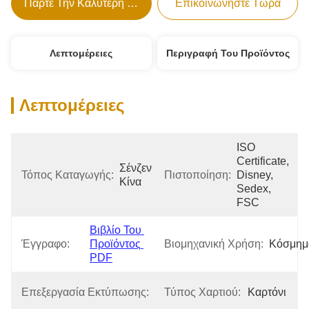
Πάρτε Την Καλύτερη Τιμή
Επικοινωνήστε Τώρα
Λεπτομέρειες
Περιγραφή Του Προϊόντος
Λεπτομέρειες
ISO 
Certificate, 
Σένζεν 
Τόπος Καταγωγής:
Πιστοποίηση:
Disney, 
Κίνα
Sedex, 
FSC
Βιβλίο Του 
Έγγραφο:
Προϊόντος 
Βιομηχανική Χρήση:
Κόσμημ
PDF
Εκτύπωση, 
Επεξεργασία Εκτύπωσης:
Τύπος Χαρτιού:
Καρτόνι
Σφραγισμός