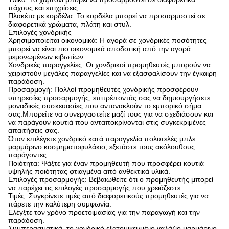
πάχους και επιχρίσεις.
Πλακέτα με κορδέλα: Το κορδέλα μπορεί να προσαρμοστεί σε
διαφορετικά χρώματα, πλάτη και στυλ.
Επιλογές χονδρικής
Χρησιμοποιείται οικονομικά: Η αγορά σε χονδρικές ποσότητες
μπορεί να είναι πιο οικονομικά αποδοτική από την αγορά
μεμονωμένων κιβωτίων.
Χονδρικές παραγγελίες: Οι χονδρικοί προμηθευτές μπορούν να
χειριστούν μεγάλες παραγγελίες και να εξασφαλίσουν την έγκαιρη
παράδοση.
Προσαρμογή: Πολλοί προμηθευτές χονδρικής προσφέρουν
υπηρεσίες προσαρμογής, επιτρέποντάς σας να δημιουργήσετε
μοναδικές συσκευασίες που αντανακλούν το εμπορικό σήμα
σας.Μπορείτε να συνεργαστείτε μαζί τους για να σχεδιάσουν και
να παράγουν κουτιά που ανταποκρίνονται στις συγκεκριμένες
απαιτήσεις σας.
Όταν επιλέγετε χονδρικό κατά παραγγελία πολυτελές μπλε
μαρμάρινο κοσμηματοφυλάκιο, εξετάστε τους ακόλουθους
παράγοντες:
Ποιότητα: Ψάξτε για έναν προμηθευτή που προσφέρει κουτιά
υψηλής ποιότητας φτιαγμένα από ανθεκτικά υλικά.
Επιλογές προσαρμογής: Βεβαιωθείτε ότι ο προμηθευτής μπορεί
να παρέχει τις επιλογές προσαρμογής που χρειάζεστε.
Τιμές: Συγκρίνετε τιμές από διαφορετικούς προμηθευτές για να
πάρετε την καλύτερη συμφωνία.
Ελέγξτε τον χρόνο προετοιμασίας για την παραγωγή και την
παράδοση.
Συμπερασματικά, το χονδρικό εξατομικευμένο γαλάζιο μαρμάρινο