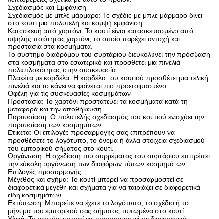
Σχεδιασμός και Εμφάνιση
Σχεδιασμός με μπλε μάρμαρο: Το σχέδιο με μπλε μάρμαρο δίνει
στο κουτί μια πολυτελή και κομψή εμφάνιση.
Κατασκευή από χαρτόνι: Το κουτί είναι κατασκευασμένο από
υψηλής ποιότητας χαρτόνι, το οποίο παρέχει αντοχή και
προστασία στα κοσμήματα.
Το σύστημα διαδρόμου του συρτάριου διευκολύνει την πρόσβαση
στα κοσμήματα στο εσωτερικό και προσθέτει μια πινελιά
πολυπλοκότητας στην συσκευασία.
Πλακέτα με κορδέλα: Η κορδέλα του κουτιού προσθέτει μια τελική
πινελιά και το κάνει να φαίνεται πιο προετοιμασμένο.
Οφέλη για τις συσκευασίες κοσμημάτων
Προστασία: Το χαρτόνι προστατεύει τα κοσμήματα κατά τη
μεταφορά και την αποθήκευση.
Παρουσίαση: Ο πολυτελής σχεδιασμός του κουτιού ενισχύει την
παρουσίαση των κοσμημάτων.
Ετικέτα: Οι επιλογές προσαρμογής σας επιτρέπουν να
προσθέσετε το λογότυπο, το όνομα ή άλλα στοιχεία σχεδιασμού
του εμπορικού σήματος στο κουτί.
Οργάνωση: Η σχεδίαση του συρρέματος του συρτάριου επιτρέπει
την εύκολη οργάνωση των διαφόρων τύπων κοσμημάτων.
Επιλογές προσαρμογής
Μέγεθος και σχήμα: Το κουτί μπορεί να προσαρμοστεί σε
διαφορετικά μεγέθη και σχήματα για να ταιριάζει σε διαφορετικά
είδη κοσμημάτων.
Εκτύπωση: Μπορείτε να έχετε το λογότυπο, το σχέδιο ή το
μήνυμα του εμπορικού σας σήματος τυπωμένα στο κουτί.
Υλικά: Το χαρτόνι μπορεί να προσαρμοστεί σε διαφορετικά