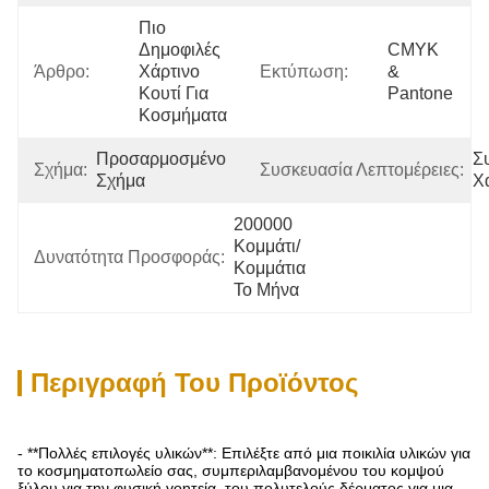
Πιο 
Δημοφιλές 
CMYK 
Άρθρο:
Χάρτινο 
Εκτύπωση:
& 
Κουτί Για 
Pantone
Κοσμήματα
Προσαρμοσμένο 
Σ
Σχήμα:
Συσκευασία Λεπτομέρειες:
Σχήμα
Χ
200000 
Κομμάτι/
Δυνατότητα Προσφοράς:
Κομμάτια 
Το Μήνα
Περιγραφή Του Προϊόντος
- **Πολλές επιλογές υλικών**: Επιλέξτε από μια ποικιλία υλικών για
το κοσμηματοπωλείο σας, συμπεριλαμβανομένου του κομψού
ξύλου για την φυσική γοητεία, του πολυτελούς δέρματος για μια