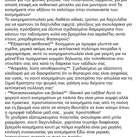
απαλή επαφή,και ανθεκτικό μέταλλο για ένα μοντέρνο στιλ.Τα
κοσμήματά σου αξίζουν το καλύτερο στην συσκευασία των
κοσμημάτων!
Το κοσμηματοπωλείο μας διαθέτει ειδικές τρύπες για δαχτυλίδια
για να κρατούν τα δαχτυλίδια σφιχτά, γάντζους για σκουλαρίκια για
εύκολη πρόσβαση,και έξυπνα σχεδιασμένα διαμερίσματα που
κάνουν την ταξινόμηση κολιέ και βραχιόλια ένα αεράκιΠες αντίο
στους μπερδεμένους θησαυρούς!
- **Εξαιρετική αισθητική**: Κοσμμένο με όμορφα γλυπτά και
σχέδια, μερικά ακόμη και με εκπληκτικά πολύτιμα πετράδια ή
μαργαριτάρια, αυτό το κοσμηματοπωλείο είναι μια γιορτή για τα
μάτια!Ένα πραγματικό κομμάτι δήλωσης είτε τοποθετείται στο
ντουλάπι σας είτε κατά τη διάρκεια των ταξιδιών σας.
- **Ασφαλής λύση αποθήκευσης**: Σχεδιασμένο με αξιόπιστη
κλειδαριά για να διασφαλιστεί ότι οι θησαυροί σας είναι ασφαλείς
και υγιείς, το κουτί κοσμημάτων μας αποτρέπει την απώλεια και τη
ζημιά.Κρατήστε την ψυχική σας γαλήνη ενώ δείχνετε την
εκπληκτική συλλογή σας!
- **Κατασκευασμένο και βολικό**: Ιδανικό για ταξίδια! Αυτό το
φορητό κουτί κοσμημάτων με τσάντα δεν είναι μόνο κομψό αλλά
και πρακτικό, προστατεύοντας τα κοσμήματά σας από τη σκόνη
και τη βρωμιά ενώ είστε σε κίνηση.Βουτήξτε σε έναν κόσμο όπου
η ομορφιά ταξιδεύει μαζί σας., χωρίς προσπάθεια!
Το χονδρικό εξατομικευμένο πολυτελές σκουλαρίκι από μπλε
μαρμάρινο, κουτί δαχτυλιδιών, χαρτόνια συρτάρι διαφάνειας
βραχιόλι κοσμήματα κουτί με πέλμα κορδέλα είναι μια μεγάλη
επιλογή συσκευασίας για κοσμήματα.Εδώ είναι μερικές
λεπτομέρειες σχετικά με αυτό το προϊόν: