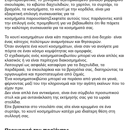
σκουλαρίκι, το κιβώτιο δαχτυλιδιών, το χαρτόνι, το συρτάρι, το
βραχιόλι, τα κοσμήματα, το κουτί με την κορδέλα, είναι μια
εξαιρετική επιλογή συσκευασίας για τα
κοσμήματα.παρουσίασηΣκεφτείτε αυτούς τους παράγοντες κατά
την επιλογή ενός προμηθευτή για να βεβαιωθείτε ότι θα πάρετε
την καλύτερη συσκευασία για τα κοσμήματά σας.
Το κουτί κοσμημάτων είναι κάτι παραπάνω από ένα δοχείο· είναι
ένας κάτοχος πολύτιμων αναμνήσεων και θησαυρών.
Όταν ανοίγετε ένα κουτί κοσμημάτων, είναι σαν να ανοίγετε μια
πόρτα σε έναν κόσμο κομψότητας και ομορφιάς.
Ο σχεδιασμός ενός κοσμηματοκιβωτίου μπορεί να είναι απλός και
κλασικός ή να είναι περίτεχνα διακοσμημένος.
Λειτουργεί ως ασφαλές καταφύγιο για τα δαχτυλίδια, τα
περιδέραιά, τα σκουλαρίκια και τα βραχιόλια σας, διατηρώντας τα
οργανωμένα και προστατευμένα από ζημιές.
Ένα κοσμηματοκιβώτιο μπορεί να περάσει από γενιά σε γενιά,
φέρνοντας μαζί του την κληρονομιά και την αγάπη εκείνων που το
είχαν πριν.
Δεν είναι απλά ένα αντικείμενο, είναι ένα σύμβολο προσωπικού
στυλ και μια αντανάκλαση της εκτίμησής σας για τα ωραία
στολίδια.
Είτε βρίσκεται στο ντουλάπι σας είτε είναι κρυμμένο σε ένα
συρτάρι, το κουτί κοσμημάτων κατέχει μια ιδιαίτερη θέση στη
συλλογή σας.