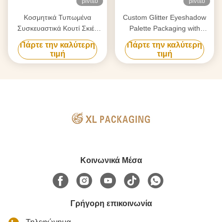
βίντεο
βίντεο
Κοσμητικά Τυπωμένα
Custom Glitter Eyeshadow
Συσκευαστικά Κουτί Σκιές
Palette Packaging with
Ματιών Κουτί Παλέτας με
Mirror
Πάρτε την καλύτερη
Πάρτε την καλύτερη
εργαλείο μακιγιάζ καθρέφτη
τιμή
τιμή
Κοινωνικά Μέσα
Γρήγορη επικοινωνία