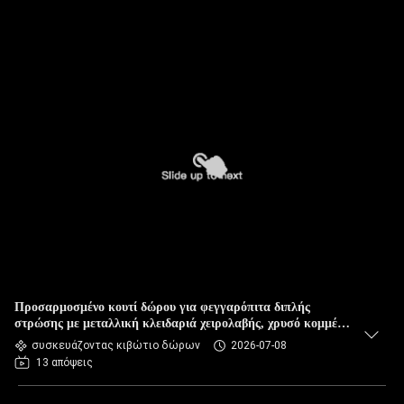
Προσαρμοσμένο κουτί δώρου για φεγγαρόπιτα διπλής
στρώσης με μεταλλική κλειδαριά χειρολαβής, χρυσό κομμένο
λέιζερ χρυσό κουτί συσκευασίας κρασιού για το φεστιβάλ
συσκευάζοντας κιβώτιο δώρων
2026-07-08
μέσα του φθινοπώρου
13 απόψεις