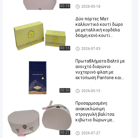
συσκευάζοντας κιβώτιο δώ
00:18
2026-05-18
ρων
Δύο πόρτες Ματ
καλλυντικό κουτί δώρο
με μεταλλική κορδέλα
δέσμη κενό κουτί
συσκευασίας φροντίδας
του δέρματος
συσκευάζοντας κιβώτιο δώ
00:15
2026-07-03
ρων
Πρωταθλήματα Βαλτό με
ανοιχτό διαγώνιο
νυχτερινό φλαπ με
εκτύπωση Pantone και
φινίρισμα UV
συσκευάζοντας κιβώτιο δώ
00:30
2026-05-15
ρων
Προσαρμοσμένη
ανακυκλώσιμη
στρογγυλή βαλίτσα
κιβώτιο δώρων με
μεταλλική κλειδαριά και
φλακοποιημένη
συσκευάζοντας κιβώτια εγγ
00:21
2026-07-27
επένδυση για οικολογική
ράφου