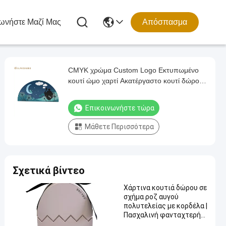
ωνήστε Μαζί Μας
Απόσπασμα
CMYK χρώμα Custom Logo Εκτυπωμένο
κουτί ώμο χαρτί Ακατέργαστο κουτί δώρο
συσκευασία για καλλυντικά
Επικοινωνήστε τώρα
Μάθετε Περισσότερα
Σχετικά βίντεο
Χάρτινα κουτιά δώρου σε
σχήμα ροζ αυγού
πολυτελείας με κορδέλα |
Πασχαλινή φανταχτερή
συσκευασία