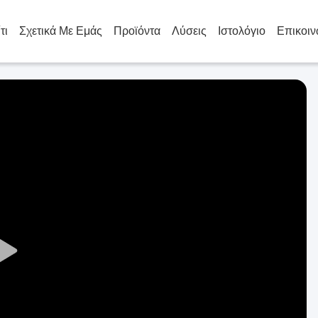
τι
Σχετικά Με Εμάς
Προϊόντα
Λύσεις
Ιστολόγιο
Επικοιν
Play
Video