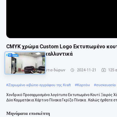
CMYK χρώμα Custom Logo Εκτυπωμένο κουτ
συσκευασία για καλλυντικά
συσκευάζοντας κιβώτιο δώρων
2024-11-21
125 
#
Ζαρωμένο κιβώτιο εγγράφου της Kraft
#
Καρτόνι
#
συσκευασία
Χονδρικό Προσαρμοσμένο λογότυπο Εκτυπωμένο Κουτί Ξαιρός Χ
Δύο Κομματάκια Χάρτινο Πίνακα Γκρίζο Πίνακα . Καλώς ήρθατε στο
Μηνύματα επισκέπτη