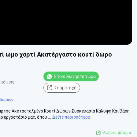
ί ώμο χαρτί Ακατέργαστο κουτί δώρο
Επικοινωνήστε τώρα
απόψεις
Συμμετοχή
 δώρων
άρτης Ακατασταλμένο Κουτί Δώρων Συσκευασία Κάλυψη Και Βάση
 εργοστάσιο μας, όπου ...
Δείτε περισσότερα
Αφήστε μήνυμα.