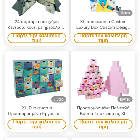
βίντεο
24 συρτάρια σε σχήμα
XL συσκευασία Custom
δέντρου, κουτί με ημερολόγιο
Luxury Box Custom Design
της Άνοιξης.
Χριστουγεννιάτικο καλλυντικό
Πάρτε την καλύτερη
Πάρτε την καλύτερη
Advent Calendar Box 24
τιμή
τιμή
Days Calendar Χαρτινή
συσκευασία σοκολάτα
μπισκότα γλυκά κουτί δώρο
βίντεο
βίντεο
XL Συσκευασία
Προσαρμοσμένα Πολυτελή
Προσαρμοσμένο Εργοστάσιο
Κουτιά Συσκευασίας XL
Κουτιών Συσκευασίας 24τμχ
Προσαρμοσμένη Εκτύπωση
Πάρτε την καλύτερη
Πάρτε την καλύτερη
Συρταρωτά Κουτιά Δώρων
Ροζ Πολυτελές
τιμή
τιμή
Χάρτινα Καλλυντικά
Χριστουγεννιάτικο
Χριστουγεννιάτικα Κουτιά
Ημερολόγιο Αντίστροφης