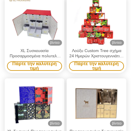
Ημερολογίου Αντίστροφης
Μέτρησης Μπύρας
Μέτρησης με Εσωτερική και
Συσκευασία από Χαρτόνι
Εξωτερική Θερμοτυπία
Δώρο Τυφλό Άδειο Κουτί
βίντεο
βίντεο
XL Συσκευασία
Λούξυ Custom Tree σχήμα
Προσαρμοσμένα πολυτελή
24 Ημερών Χριστουγεννιάτικο
κουτιά Χριστουγεννιάτικη
Αύγουστο ημερολόγιο κουτί
Πάρτε την καλύτερη
Πάρτε την καλύτερη
εκτύπωση Σχεδιασμός
τιμή
τιμή
ημερολόγιο του Άβδου Κουτί
12 24 Ημερών Άστρο τύπου
δέντρου Μέσα πλήρες χρώμα
φροντίδα του δέρματος
Κοσμητικό κουτί δώρων
βίντεο
βίντεο