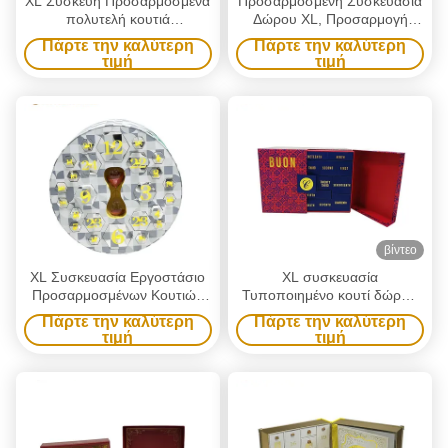
XL Συσκευή Προσαρμοσμένα
Προσαρμοσμένη Συσκευασία
πολυτελή κουτιά
Δώρου XL, Προσαρμογή
Προσαρμοσμένα κενά
Ημερολογίου Αντίστροφης
Πάρτε την καλύτερη
Πάρτε την καλύτερη
Χριστουγεννιάτικα
Μέτρησης, Κουτί
τιμή
τιμή
ημερολόγιο της Άγρυπνας
Περιποίησης Δέρματος, 12
Συσκευή Κουτί Μακιγιάζ
Συρταριών, Κρέμα, Κραγιόν,
Κοσμήματα Κουτί για
Άρωμα, Καλλυντικό,
σοκολάτα
Ημερολόγιο Αντίστροφης
Μέτρησης, Κουτί Δώρου,
Χαρτόνι
βίντεο
XL Συσκευασία Εργοστάσιο
XL συσκευασία
Προσαρμοσμένων Κουτιών
Τυποποιημένο κουτί δώρων
Συσκευασίας
Συσκευή Τυποποιημένο 24
Πάρτε την καλύτερη
Πάρτε την καλύτερη
Προσαρμοσμένο Στρογγυλό
συρτάρια Χριστουγεννιάτικο
τιμή
τιμή
Κουτί Συσκευασίας
ημερολόγιο της Άγρυπνας
Ημερολογίου 25 Ημερών Για
Κοσμητικά Λούξυ δώρο
Δώρο Καλλυντικά Χειροτεχνία
χαρτοκιβώτιο και συσκευασία
Παιχνίδι Κινουμένων Σχεδίων
Κουτί δώρο