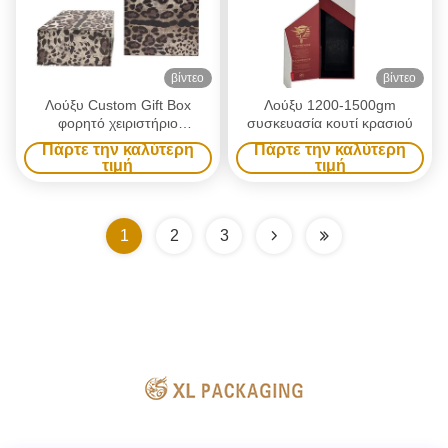
βίντεο
βίντεο
Λούξυ Custom Gift Box
Λούξυ 1200-1500gm
φορητό χειριστήριο
συσκευασία κουτί κρασιού
συσκευασία αναδιπλούμενο
Πάρτε την καλύτερη
Πάρτε την καλύτερη
κουτί με μαγνητικό κλείσιμο
τιμή
τιμή
και UV εκτύπωση παραγωγή
1
2
3