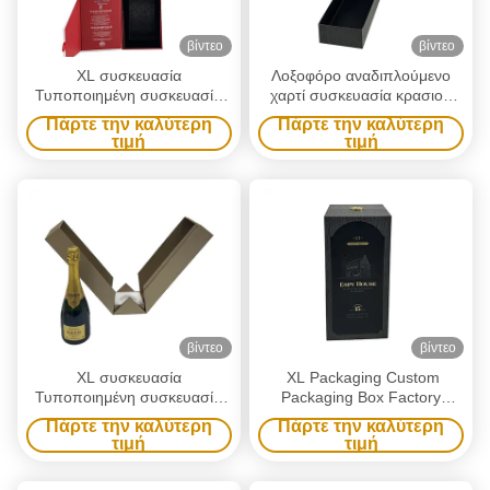
βίντεο
βίντεο
XL συσκευασία
Λοξοφόρο αναδιπλούμενο
Τυποποιημένη συσκευασία
χαρτί συσκευασία κρασιού
Τυποποιημένη συσκευασία
κουτί μπουκάλι ποτών με
Πάρτε την καλύτερη
Πάρτε την καλύτερη
Τυποποιημένη συσκευασία
μαγνητικό καπάκι κλεισίματος
τιμή
τιμή
Τυποποιημένη συσκευασία
τύπου κρασιού
Τυποποιημένη συσκευασία
τύπου κρασιού
βίντεο
βίντεο
XL συσκευασία
XL Packaging Custom
Τυποποιημένη συσκευασία
Packaging Box Factory
Τυποποιημένη συσκευασία
Κομψό Κουτί Δώρου Κρασιού
Πάρτε την καλύτερη
Πάρτε την καλύτερη
Τυποποιημένη συσκευασία
με Στιλιστικό Μεντεσέ με
τιμή
τιμή
Τυποποιημένη συσκευασία
Χρυσή Μεταλλική Πινακίδα
Τυποποιημένη συσκευασία
και Εσωτερική Στήριξη EVA