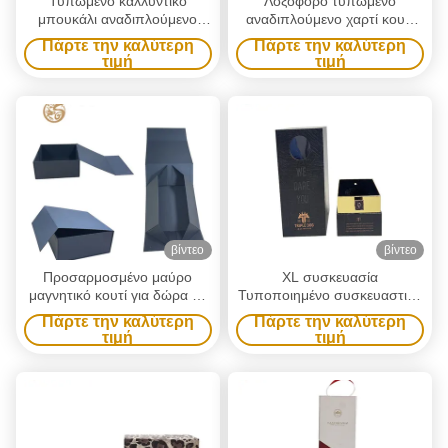
Τυπωμένο καλλυντικό
Λοξοφόρο τυπωμένο
μπουκάλι αναδιπλούμενο
αναδιπλούμενο χαρτί κουτί
χαρτί χαρτί κουτί μακιγιάζ
κάρτας οικολογικά φιλικό για
Πάρτε την καλύτερη
Πάρτε την καλύτερη
λευκό χαρτί κουτί χαρτί
κραγιόν
τιμή
τιμή
χαρτόνι λευκό χαρτί
συσκευασίας φροντίδας του
δέρματος
βίντεο
βίντεο
Προσαρμοσμένο μαύρο
XL συσκευασία
μαγνητικό κουτί για δώρα με
Τυποποιημένο συσκευαστικό
χρυσό φύλλο για φροντίδα
κουτί εργοστάσιο
Πάρτε την καλύτερη
Πάρτε την καλύτερη
του δέρματος και κρασιού
Τυποποιημένο τυπωμένο
τιμή
τιμή
χρυσό χαρτί λογότυπο κρασί
κουτί δώρο συσκευασία με
κάλυμμα παράθυρο και βάση
χαρτοκιβώτιο εργοστάσιο