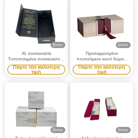
Τυποποιημένη συσκευασία
για Μαύρη Χάρτινη
Συσκευασία Κρασιού
βίντεο
βίντεο
XL συσκευασία
Προσαρμοσμένο
Τυποποιημένα συσκευαστικά
πτυσσόμενο κουτί δώρου
κιβώτια Εργοστάσιο
κρασιού με κλείσιμο με
Πάρτε την καλύτερη
Πάρτε την καλύτερη
Τυποποιημένα κιβώτια
κουμπί λαβής και συσκευασία
τιμή
τιμή
κρασιού Χρυσό φύλλο
αποθήκευσης από χαρτόνι
Μαγνητικό κλείσιμο Κουτιά
κρασιού Μοναδική σαμπάνια
γυάλινο μπουκάλι κρασιού
Κουτί δώρο συσκευασία
βίντεο
βίντεο