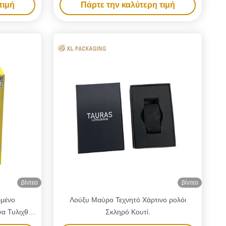
τιμή
Πάρτε την καλύτερη τιμή
υ Αγίου
βίντεο
βίντεο
μένο
Λούξυ Μαύρο Τεχνητό Χάρτινο ρολόι
α Τυλιχθεί
Σκληρό Κουτί.