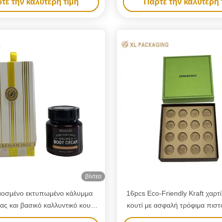
τε την καλύτερη τιμή
Πάρτε την καλύτερη 
κερί, χαρτόνι, κουτί με ένδυση
συσκευασία με ένδυση χα
βίντεο
οσμένο εκτυπωμένο κάλυμμα
16pcs Eco-Friendly Kraft χαρτ
ας και βασικό καλλυντικό κουτί
κουτί με ασφαλή τρόφιμα πισ
ό προς το περιβάλλον υλικό για
SGS και προσαρμοσμένο κάλυ