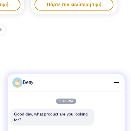
τιμή
Πάρτε την καλύτερη τιμή
Betty
Γρήγορη επικοινωνία
5:46 PM
Τηλεφώνημα
86-755-28357826
Good day, what product are you looking 
for?
Ηλεκτρονικό
anna01@xlpackaging.com