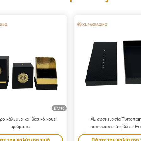
βίντεο
ο κάλυμμα και βασικό κουτί
XL συσκευασία Τυποποι
αρώματος
συσκευαστικά κιβώτια Ετα
Τυποποιημένα ενδυματικά συσ
τε την καλύτερη τιμή
Πάρτε την καλύτερη 