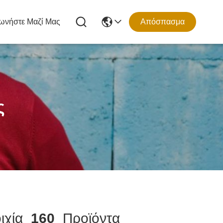
ωνήστε Μαζί Μας
Απόσπασμα
ς
οιχία
160
Προϊόντα