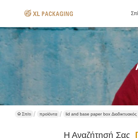
Σπί
Σπίτι
προϊόντα
lid and base paper box Διαδικτυακό
Η Αναζήτησή Σας
[