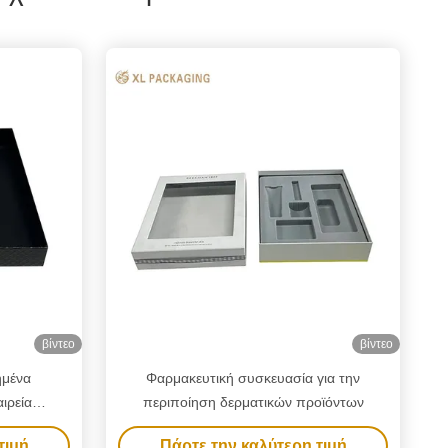
βίντεο
βίντεο
ημένα
Φαρμακευτική συσκευασία για την
ιρεία
περιποίηση δερματικών προϊόντων
κευαστικά
τιμή
Πάρτε την καλύτερη τιμή