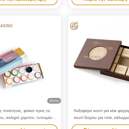
κιβώτια Μαύρο χαρτί χαρ
Συσκευαστικά κιβώτια δώρο Λά
Λάμψη Κάλυψη Και Βάση Κο
βίντεο
 ποιότητας, φιλικό προς το
Λοξοφόρο κουτί για κέικ φεγγα
ον, σκληρό χαρτόνι, τυπωμένο
κουτί δώρου για τσάι, κάλυμμ
 και κουτί βάσης, συσκευασία
για μπισκότα, καραμέλες, χα