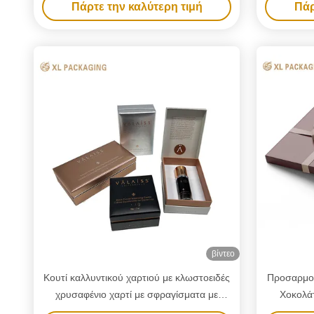
Πάρτε την καλύτερη τιμή
Πάρ
συσκευ
βίντεο
Κουτί καλλυντικού χαρτιού με κλωστοειδές
Προσαρμο
χρυσαφένιο χαρτί με σφραγίσματα με
Χοκολάτ
ειδικό σφραγίσμα αφρού και μηδέν