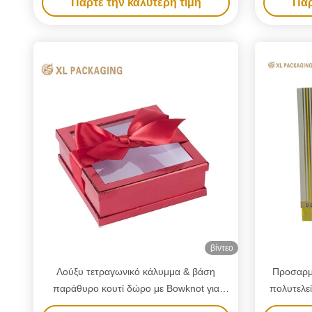
Πάρτε την καλύτερη τιμή
Πάρ
Premium
αρωμάτων, 
βίντεο
Λούξυ τετραγωνικό κάλυμμα & βάση
Προσαρμ
παράθυρο κουτί δώρο με Bowknot για
πολυτελεί
κοσμήματα Συσκευασία αξεσουάρ
με φιλικ