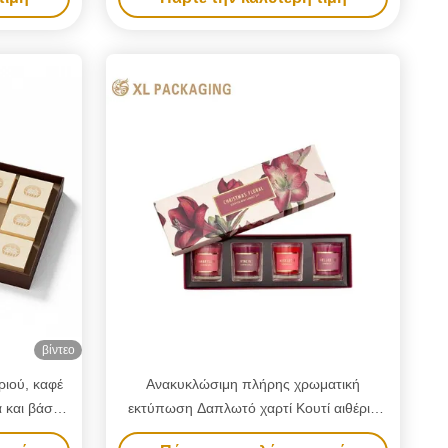
τόνι
μιναρισμός
υτί δώρο
βίντεο
ριού, καφέ
Ανακυκλώσιμη πλήρης χρωματική
α και βάση
εκτύπωση Δαπλωτό χαρτί Κουτί αιθέρια
ρτί δώρο,
λάδια κερί Κουτί δώρο Κουτί χαρτονιού