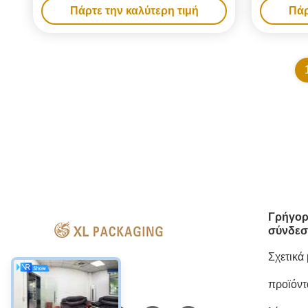
Πάρτε την καλύτερη τιμή
Πάρ
μεταλλικό χαρτί για συσκευασίες
περιποίησης
Γρήγορ
σύνδεσ
Σχετικά
προϊόντ
Κοινωνικά Μέσα