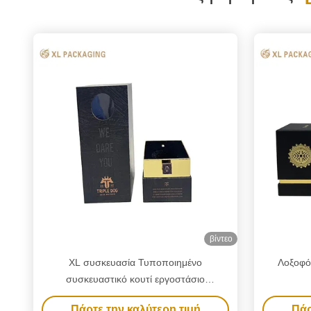
βίντεο
XL συσκευασία Τυποποιημένο
Λοξοφόρ
συσκευαστικό κουτί εργοστάσιο
Τυποποιημένο τυπωμένο χρυσό χαρτί
Πάρτε την καλύτερη τιμή
Πάρ