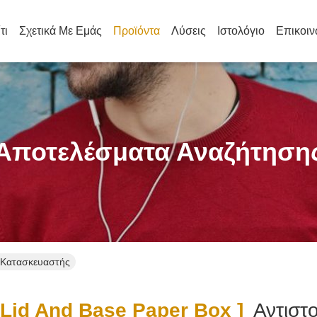
τι
Σχετικά Με Εμάς
Προϊόντα
Λύσεις
Ιστολόγιο
Επικοιν
Αποτελέσματα Αναζήτηση
ς Κατασκευαστής
lid And Base Paper Box ]
Αντιστ