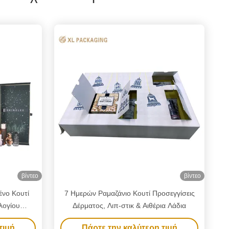
βίντεο
βίντεο
νο Κουτί
7 Ημερών Ραμαζάνιο Κουτί Προσεγγίσεις
λογίου
Δέρματος, Λιπ-στικ & Αιθέρια Λάδια
Custom 24
τιμή
Πάρτε την καλύτερη τιμή