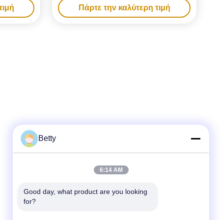
τιμή
Πάρτε την καλύτερη τιμή
ακιγιάζ
Συσκευασίας Ημερολογίου 25 Ημερών Για
ολάτα
Δώρο Καλλυντικά Χειροτεχνία Παιχνίδι
Κινουμένων Σχεδίων
Betty
Γρήγορη επικοινωνία
6:14 AM
Τηλεφώνημα
86-755-28357826
Good day, what product are you looking 
for?
Ηλεκτρονικό
anna01@xlpackaging.com