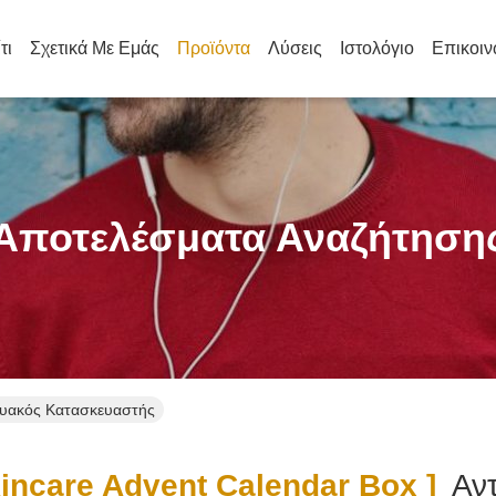
τι
Σχετικά Με Εμάς
Προϊόντα
Λύσεις
Ιστολόγιο
Επικοιν
Αποτελέσματα Αναζήτηση
κτυακός Κατασκευαστής
ncare Advent Calendar Box ]
Αντ