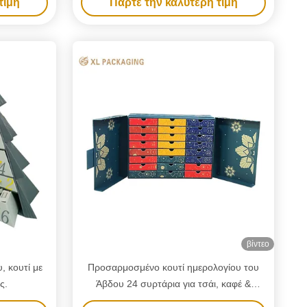
τιμή
Πάρτε την καλύτερη τιμή
νίσεων Για
την ανάποδη πλευρά
ι Νυχιών
βίντεο
, κουτί με
Προσαρμοσμένο κουτί ημερολογίου του
ς.
Άβδου 24 συρτάρια για τσάι, καφέ &
σοκολάτα