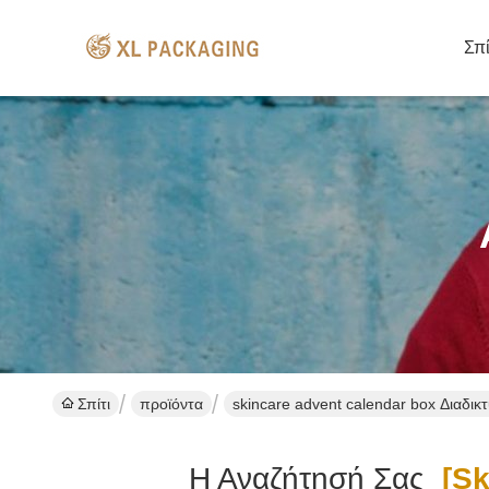
Σπί
Σπίτι
προϊόντα
skincare advent calendar box Διαδι
Η Αναζήτησή Σας
[ski