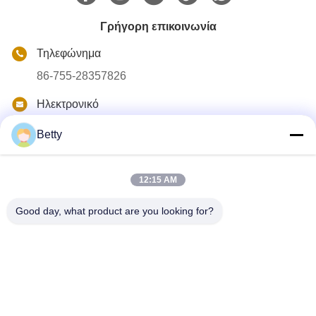
Γρήγορη επικοινωνία
Τηλεφώνημα
86-755-28357826
Ηλεκτρονικό
anna01@xlpackaging.com
Betty
Διεύθυνση
1810, iSteel Asia No.1, 18 Λεωφόρος Fuan, υποζώνη
Pinghu, περιοχή Longgang, Shenzhen, Κίνα. Ταχυδρομικός
12:15 AM
κωδικός:518111
Good day, what product are you looking for?
Πολιτική απορρήτου
|
Sitemap
Κίνα Καλή ποιότητα Τυπωμένο κουτί συσκευασίας Προμηθευτής.
2024-2026 Shenzhen Xianglong Paper Product & Packaging Co.,
Ltd. Όλα τα δικαιώματα διατηρούνται.