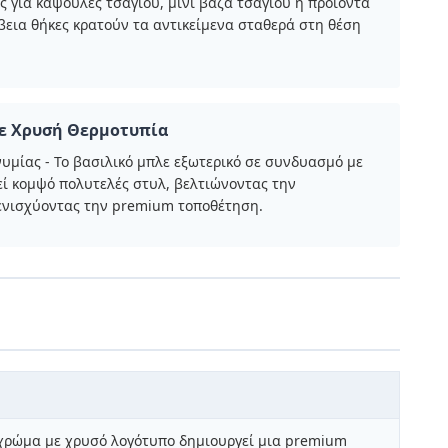
ς για κάψουλες τσαγιού, μίνι βάζα τσαγιού ή προϊόντα
ίβεια θήκες κρατούν τα αντικείμενα σταθερά στη θέση
ε Χρυσή Θερμοτυπία
μίας - Το βασιλικό μπλε εξωτερικό σε συνδυασμό με
ί κομψό πολυτελές στυλ, βελτιώνοντας την
 ενισχύοντας την premium τοποθέτηση.
 χρώμα με χρυσό λογότυπο δημιουργεί μια premium