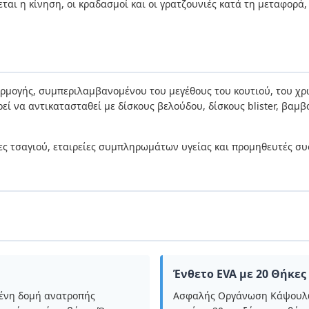
εται η κίνηση, οι κραδασμοί και οι γρατζουνιές κατά τη μεταφορ
ρμογής, συμπεριλαμβανομένου του μεγέθους του κουτιού, του χρ
ρεί να αντικατασταθεί με δίσκους βελούδου, δίσκους blister, βα
ρκες τσαγιού, εταιρείες συμπληρωμάτων υγείας και προμηθευτές
Ένθετο EVA με 20 Θήκες
ένη δομή ανατροπής
Ασφαλής Οργάνωση Κάψουλων