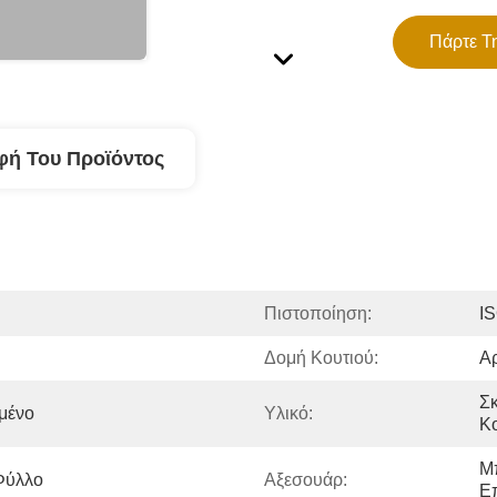
Πάρτε Τ
φή Του Προϊόντος
Πιστοποίηση:
IS
Δομή Κουτιού:
Αρ
Σκ
μένο
Υλικό:
Κ
Μπ
Φύλλο
Αξεσουάρ:
Ε