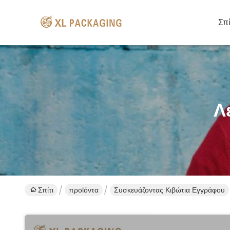
Σπί
Λ
Σπίτι
προϊόντα
Συσκευάζοντας Κιβώτια Εγγράφου