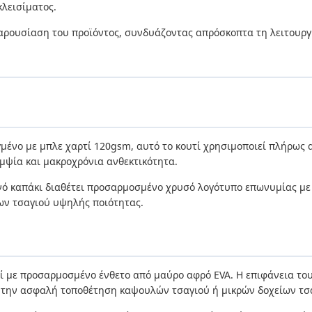
κλεισίματος.
 παρουσίαση του προϊόντος, συνδυάζοντας απρόσκοπτα τη λειτουρ
ένο με μπλε χαρτί 120gsm, αυτό το κουτί χρησιμοποιεί πλήρως α
μψία και μακροχρόνια ανθεκτικότητα.
νό καπάκι διαθέτει προσαρμοσμένο χρυσό λογότυπο επωνυμίας με
ων τσαγιού υψηλής ποιότητας.
ί με προσαρμοσμένο ένθετο από μαύρο αφρό EVA. Η επιφάνεια του 
 την ασφαλή τοποθέτηση καψουλών τσαγιού ή μικρών δοχείων τσ