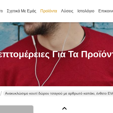
τι
Σχετικά Με Εμάς
Προϊόντα
Λύσεις
Ιστολόγιο
Επικοιν
επτομέρειες Για Τα Προϊόν
Ανακυκλώσιμο κουτί δώρου τσαγιού με αρθρωτό καπάκι, ένθετο E