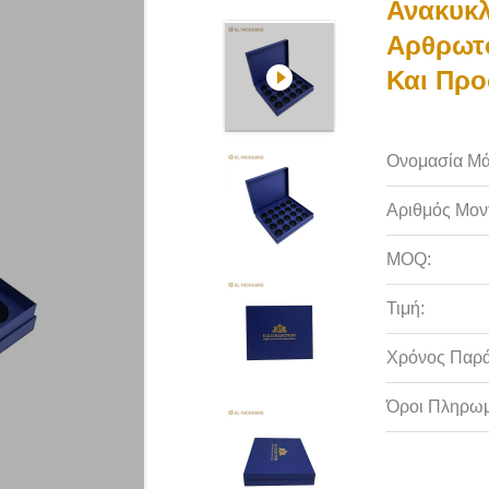
Ανακυκλ
Αρθρωτό
Και Πρ
Ονομασία Μά
Αριθμός Μον
MOQ:
Τιμή:
Χρόνος Παρ
Όροι Πληρωμ