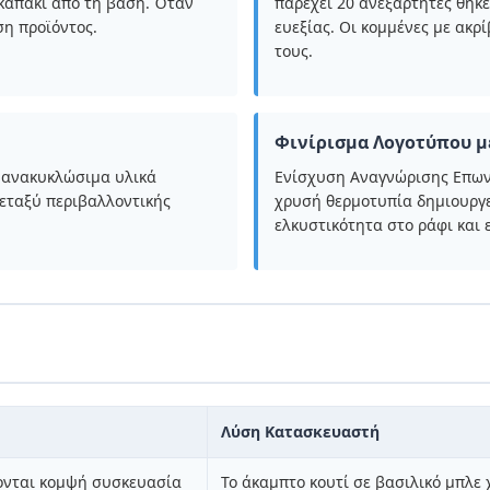
 καπάκι από τη βάση. Όταν
παρέχει 20 ανεξάρτητες θήκε
ση προϊόντος.
ευεξίας. Οι κομμένες με ακρ
τους.
Φινίρισμα Λογοτύπου μ
 ανακυκλώσιμα υλικά
Ενίσχυση Αναγνώρισης Επωνυ
εταξύ περιβαλλοντικής
χρυσή θερμοτυπία δημιουργε
ελκυστικότητα στο ράφι και
Λύση Κατασκευαστή
ζονται κομψή συσκευασία
Το άκαμπτο κουτί σε βασιλικό μπλε