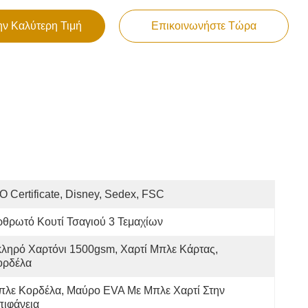
ην Καλύτερη Τιμή
Επικοινωνήστε Τώρα
O Certificate, Disney, Sedex, FSC
θρωτό Κουτί Τσαγιού 3 Τεμαχίων
ληρό Χαρτόνι 1500gsm, Χαρτί Μπλε Κάρτας, 
ορδέλα
λε Κορδέλα, Μαύρο EVA Με Μπλε Χαρτί Στην 
πιφάνεια