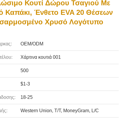
ώσιμο Κουτί Δώρου Τσαγιού Με
 Καπάκι, Ένθετο EVA 20 Θέσεων
οσαρμοσμένο Χρυσό Λογότυπο
ρκας:
OEM/ODM
τέλου:
Χάρτινα κουτιά 001
500
$1-3
άδοσης:
18-25
ής:
Western Union, T/T, MoneyGram, L/C