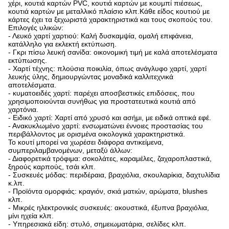
χέρι, κουτιά καρτών PVC, κουτιά καρτών με κουμπί πιέσεως,
κουτιά καρτών με μεταλλικό πλαίσιο κλπ.Κάθε είδος κουτιού με
κάρτες έχει τα ξεχωριστά χαρακτηριστικά και τους σκοπούς του.
Επιλογές υλικών:
- Λευκό χαρτί χαρτιού: Καλή δυσκαμψία, ομαλή επιφάνεια,
κατάλληλο για εκλεκτή εκτύπωση.
- Γκρι πίσω λευκή σανίδα: οικονομική τιμή με καλά αποτελέσματα
εκτύπωσης.
- Χαρτί τέχνης: πλούσια ποικιλία, όπως ανάγλυφο χαρτί, χαρτί
λευκής ύλης, δημιουργώντας μοναδικά καλλιτεχνικά
αποτελέσματα.
- κυματοειδές χαρτί: παρέχει αποσβεστικές επιδόσεις, που
χρησιμοποιούνται συνήθως για προστατευτικά κουτιά από
χαρτόνια.
- Ειδικό χαρτί: Χαρτί από χρυσό και ασήμι, με ειδικά οπτικά εφέ.
- Ανακυκλωμένο χαρτί: ενσωματώνει έννοιες προστασίας του
περιβάλλοντος με ορισμένα οικολογικά χαρακτηριστικά.
Το κουτί μπορεί να χωρέσει διάφορα αντικείμενα,
συμπεριλαμβανομένων, μεταξύ άλλων:
- Διαφορετικά τρόφιμα: σοκολάτες, καραμέλες, ζαχαροπλαστικά,
ξηρούς καρπούς, τσάι κλπ.
- Συσκευές μόδας: περιδέραια, βραχιόλια, σκουλαρίκια, δαχτυλίδια
κ.λπ.
- Προϊόντα ομορφιάς: κραγιόν, σκιά ματιών, αρώματα, blushes
κλπ.
- Μικρές ηλεκτρονικές συσκευές: ακουστικά, έξυπνα βραχιόλια,
μίνι ηχεία κλπ.
- Υπηρεσιακά είδη: στυλό, σημειωματάρια, σελίδες κλπ.