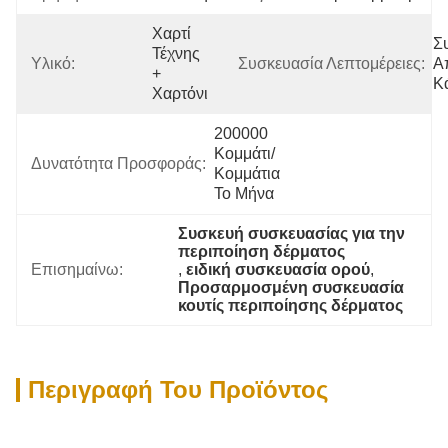
Χαρτί 
Σ
Τέχνης 
Υλικό:
Συσκευασία Λεπτομέρειες:
Α
+ 
Κ
Χαρτόνι
200000 
Κομμάτι/
Δυνατότητα Προσφοράς:
Κομμάτια 
Το Μήνα
Συσκευή συσκευασίας για την 
περιποίηση δέρματος
Επισημαίνω:
, 
ειδική συσκευασία ορού
, 
Προσαρμοσμένη συσκευασία 
κουτίς περιποίησης δέρματος
Περιγραφή Του Προϊόντος