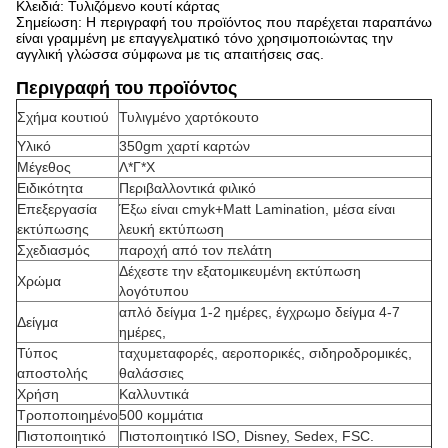
Κλειδιά: Τυλιζόμενο κουτί κάρτας
Σημείωση: Η περιγραφή του προϊόντος που παρέχεται παραπάνω
είναι γραμμένη με επαγγελματικό τόνο χρησιμοποιώντας την
αγγλική γλώσσα σύμφωνα με τις απαιτήσεις σας.
Περιγραφή του προϊόντος
Σχήμα κουτιού
Τυλιγμένο χαρτόκουτο
Υλικό
350gm χαρτί καρτών
Μέγεθος
Λ*Γ*Χ
Ειδικότητα
Περιβαλλοντικά φιλικό
Επεξεργασία
Έξω είναι cmyk+Matt Lamination, μέσα είναι
εκτύπωσης
λευκή εκτύπωση
Σχεδιασμός
παροχή από τον πελάτη
Δέχεστε την εξατομικευμένη εκτύπωση
Χρώμα
λογότυπου
απλό δείγμα 1-2 ημέρες, έγχρωμο δείγμα 4-7
Δείγμα
ημέρες,
Τύπος
ταχυμεταφορές, αεροπορικές, σιδηροδρομικές,
αποστολής
θαλάσσιες
Χρήση
Καλλυντικά
Τροποποιημένο
500 κομμάτια
Πιστοποιητικό
Πιστοποιητικό ISO, Disney, Sedex, FSC.