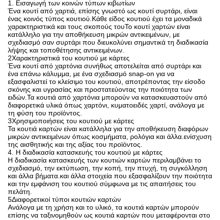
1. Εισαγωγή των κοινών τύπων κιβωτίων
Ένα κουτί από χαρτιά, επίσης γνωστό ως κουτί συρτάρι, είναι
ένας κοινός τύπος κουτιού.Κάθε είδος κουτιού έχει τα μοναδικά
χαρακτηριστικά και τους σκοπούς τουΤο κουτί χαρτών είναι
κατάλληλο για την αποθήκευση μικρών αντικειμένων, με
σχεδιασμό σαν συρτάρι που διευκολύνει σημαντικά τη διαδικασία
λήψης και τοποθέτησης αντικειμένων.
2Χαρακτηριστικά του κουτιού με κάρτες
Ένα κουτί από χαρτόνια συνήθως αποτελείται από συρτάρι και
ένα επάνω κάλυμμα, με ένα σχεδιασμό snap-on για να
εξασφαλιστεί το κλείσιμο του κουτιού, αποτρέποντας την είσοδο
σκόνης και υγρασίας και προστατεύοντας την ποιότητα των
ειδών.Τα κουτιά από χαρτόνια μπορούν να κατασκευαστούν από
διαφορετικά υλικά όπως χαρτόνι, κυματοειδές χαρτί, ανάλογα με
τη φύση του προϊόντος.
3Χρησιμοποιήσεις του κουτιού με κάρτες
Τα κουτιά καρτών είναι κατάλληλα για την αποθήκευση διαφόρων
μικρών αντικειμένων όπως κοσμήματα, ρολόγια και άλλα.ενίσχυση
της αισθητικής και της αξίας του προϊόντος.
4. Η διαδικασία κατασκευής του κουτιού με κάρτες
Η διαδικασία κατασκευής των κουτιών καρτών περιλαμβάνει το
σχεδιασμό, την εκτύπωση, την κοπή, την πτυχή, τη συγκόλληση
και άλλα βήματα.και άλλα στοιχεία που εξασφαλίζουν την ποιότητα
και την εμφάνιση του κουτιού σύμφωνα με τις απαιτήσεις του
πελάτη.
5Διαφορετικοί τύποι κουτιών καρτών
Ανάλογα με τη χρήση και το υλικό, τα κουτιά καρτών μπορούν
επίσης να ταξινομηθούν ως κουτιά καρτών που μεταφέρονται στο