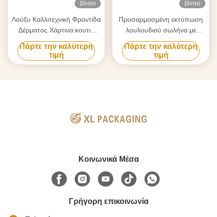
βίντεο
βίντεο
Λούξυ Καλλιτεχνική Φροντίδα
Προσαρμοσμένη εκτύπωση
Δέρματος Χάρτινα κουτιά
λουλουδιού σωλήνα με
σωλήνων Χειροποίητα
φορητό σχοινί μεταφοράς και
Πάρτε την καλύτερη
Πάρτε την καλύτερη
κυλινδρικά χαρτονιού με
παχύ άκαμπτο χαρτί για τα
τιμή
τιμή
εξατομικευμένη εκτύπωση,
λουλούδια δώρα
εσωτερικό σατέν Ιδανικό για
σερμιές σετ Σπα δώρα &
εμπορικές συλλογές
Κοινωνικά Μέσα
Γρήγορη επικοινωνία