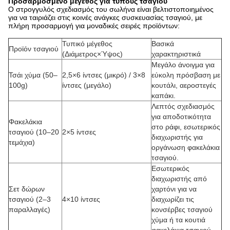
Προσαρμοσμένο μέγεθος για τύπους τσαγιού
Ο στρογγυλός σχεδιασμός του σωλήνα είναι βελτιστοποιημένος
για να ταιριάζει στις κοινές ανάγκες συσκευασίας τσαγιού, με
πλήρη προσαρμογή για μοναδικές σειρές προϊόντων:
Τυπικό μέγεθος
Βασικά
Προϊόν τσαγιού
(Διάμετρος×Ύψος)
χαρακτηριστικά
Μεγάλο άνοιγμα για
Τσάι χύμα (50–
2,5×6 ίντσες (μικρό) / 3×8
εύκολη πρόσβαση με
100g)
ίντσες (μεγάλο)
κουτάλι, αεροστεγές
καπάκι.
Λεπτός σχεδιασμός
για αποδοτικότητα
Φακελάκια
στο ράφι, εσωτερικός
τσαγιού (10–20
2×5 ίντσες
διαχωριστής για
τεμάχια)
οργάνωση φακελάκια
τσαγιού.
Εσωτερικός
διαχωριστής από
Σετ δώρων
χαρτόνι για να
τσαγιού (2–3
4×10 ίντσες
διαχωρίζει τις
παραλλαγές)
κονσέρβες τσαγιού
χύμα ή τα κουτιά