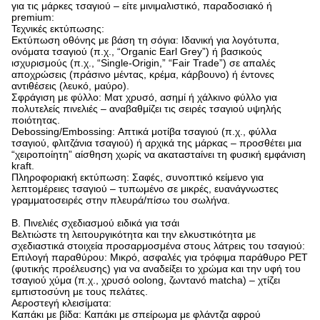
για τις μάρκες τσαγιού – είτε μινιμαλιστικό, παραδοσιακό ή
premium:
Τεχνικές εκτύπωσης:
Εκτύπωση οθόνης με βάση τη σόγια: Ιδανική για λογότυπα,
ονόματα τσαγιού (π.χ., “Organic Earl Grey”) ή βασικούς
ισχυρισμούς (π.χ., “Single-Origin,” “Fair Trade”) σε απαλές
αποχρώσεις (πράσινο μέντας, κρέμα, κάρβουνο) ή έντονες
αντιθέσεις (λευκό, μαύρο).
Σφράγιση με φύλλο: Ματ χρυσό, ασημί ή χάλκινο φύλλο για
πολυτελείς πινελιές – αναβαθμίζει τις σειρές τσαγιού υψηλής
ποιότητας.
Debossing/Embossing: Απτικά μοτίβα τσαγιού (π.χ., φύλλα
τσαγιού, φλιτζάνια τσαγιού) ή αρχικά της μάρκας – προσθέτει μια
“χειροποίητη” αίσθηση χωρίς να ακατασταίνει τη φυσική εμφάνιση
kraft.
Πληροφοριακή εκτύπωση: Σαφές, συνοπτικό κείμενο για
λεπτομέρειες τσαγιού – τυπωμένο σε μικρές, ευανάγνωστες
γραμματοσειρές στην πλευρά/πίσω του σωλήνα.
Β. Πινελιές σχεδιασμού ειδικά για τσάι
Βελτιώστε τη λειτουργικότητα και την ελκυστικότητα με
σχεδιαστικά στοιχεία προσαρμοσμένα στους λάτρεις του τσαγιού:
Επιλογή παραθύρου: Μικρό, ασφαλές για τρόφιμα παράθυρο PET
(φυτικής προέλευσης) για να αναδείξει το χρώμα και την υφή του
τσαγιού χύμα (π.χ., χρυσό oolong, ζωντανό matcha) – χτίζει
εμπιστοσύνη με τους πελάτες.
Αεροστεγή κλεισίματα:
Καπάκι με βίδα: Καπάκι με σπείρωμα με φλάντζα αφρού