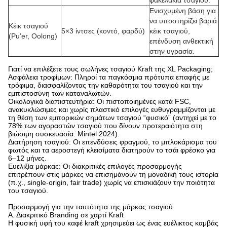
φακελάκια τσαγιού.
Ενισχυμένη βάση για
να υποστηρίζει βαριά
Κέικ τσαγιού
5×3 ίντσες (κοντό, φαρδύ)
κέικ τσαγιού,
(Pu’er, Oolong)
επένδυση ανθεκτική
στην υγρασία.
Γιατί να επιλέξετε τους σωλήνες τσαγιού Kraft της XL Packaging;
Ασφάλεια τροφίμων: Πληροί τα παγκόσμια πρότυπα επαφής με
τρόφιμα, διασφαλίζοντας την καθαρότητα του τσαγιού και την
εμπιστοσύνη των καταναλωτών.
Οικολογικά διαπιστευτήρια: Οι πιστοποιημένες κατά FSC,
ανακυκλώσιμες και χωρίς πλαστικό επιλογές ευθυγραμμίζονται με
τη θέση των εμπορικών σημάτων τσαγιού “φυσικό” (αντηχεί με το
78% των αγοραστών τσαγιού που δίνουν προτεραιότητα στη
βιώσιμη συσκευασία: Mintel 2024).
Διατήρηση τσαγιού: Οι επενδύσεις φραγμού, το μπλοκάρισμα του
φωτός και τα αεροστεγή κλεισίματα διατηρούν το τσάι φρέσκο για
6–12 μήνες.
Ευελιξία μάρκας: Οι διακριτικές επιλογές προσαρμογής
επιτρέπουν στις μάρκες να επισημάνουν τη μοναδική τους ιστορία
(π.χ., single-origin, fair trade) χωρίς να επισκιάζουν την ποιότητα
του τσαγιού.
Προσαρμογή για την ταυτότητα της μάρκας τσαγιού
Α. Διακριτικό Branding σε χαρτί Kraft
Η φυσική υφή του καφέ kraft χρησιμεύει ως ένας ευέλικτος καμβάς