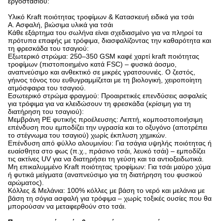
εργοστασίου:
Υλικό Kraft ποιότητας τροφίμων & Κατασκευή ειδικά για τσάι
Α. Ασφαλή, βιώσιμα υλικά για τσάι
Κάθε εξάρτημα του σωλήνα είναι σχεδιασμένο για να πληροί τα
πρότυπα επαφής με τρόφιμα, διασφαλίζοντας την καθαρότητα και
τη φρεσκάδα του τσαγιού:
Εξωτερικό στρώμα: 250–350 GSM καφέ χαρτί kraft ποιότητας
τροφίμων (πιστοποιημένο κατά FSC) – φυσικά άοσμο,
αναπνεύσιμο και ανθεκτικό σε μικρές γρατσουνιές.
Ο ζεστός,
γήινος τόνος του ευθυγραμμίζεται με τη βιολογική, χειροποίητη
ατμόσφαιρα του τσαγιού.
Εσωτερικό στρώμα φραγμού: Προαιρετικές επενδύσεις ασφαλείς
για τρόφιμα για να κλειδώσουν τη φρεσκάδα (κρίσιμη για τη
διατήρηση του τσαγιού):
Μεμβράνη PE φυτικής προέλευσης: Λεπτή, κομποστοποιήσιμη
επένδυση που εμποδίζει την υγρασία και το οξυγόνο (αποτρέπει
το στέγνωμα του τσαγιού) χωρίς έκπλυση χημικών.
Επένδυση από φύλλο αλουμινίου: Για τσάγια υψηλής ποιότητας ή
ευαίσθητα στο φως (π.χ., πράσινο τσάι, λευκό τσάι) – εμποδίζει
τις ακτίνες UV για να διατηρήσει τη γεύση και τα αντιοξειδωτικά.
Μη επικαλυμμένο Kraft ποιότητας τροφίμων: Για τσάι μαύρο χύμα
ή φυτικά μείγματα (αναπνεύσιμο για τη διατήρηση του φυσικού
αρώματος).
Κόλλες & Μελάνια: 100% κόλλες με βάση το νερό και μελάνια με
βάση τη σόγια ασφαλή για τρόφιμα – χωρίς τοξικές ουσίες που θα
μπορούσαν να μεταφερθούν στο τσάι.