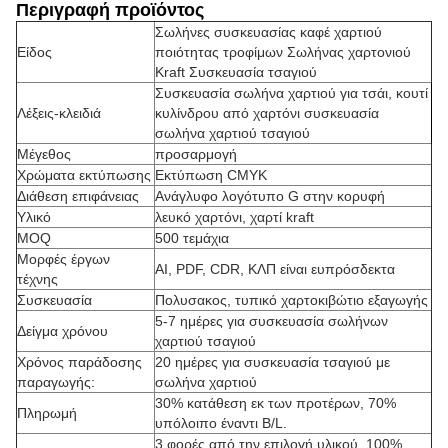
Περιγραφή προϊόντος
Σωλήνες συσκευασίας καφέ χαρτιού
Είδος
ποιότητας τροφίμων Σωλήνας χαρτονιού
Kraft Συσκευασία τσαγιού
Συσκευασία σωλήνα χαρτιού για τσάι, κουτί
Λέξεις-κλειδιά
κυλίνδρου από χαρτόνι συσκευασία
σωλήνα χαρτιού τσαγιού
Μέγεθος
προσαρμογή
Χρώματα εκτύπωσης
Εκτύπωση CMYK
Διάθεση επιφάνειας
Ανάγλυφο λογότυπο G στην κορυφή
Υλικό
λευκό χαρτόνι, χαρτί kraft
MOQ
500 τεμάχια
Μορφές έργων
AI, PDF, CDR, ΚΛΠ είναι ευπρόσδεκτα
τέχνης
Συσκευασία
Πολυσακος, τυπικό χαρτοκιβώτιο εξαγωγής
5-7 ημέρες για συσκευασία σωλήνων
Δείγμα χρόνου
χαρτιού τσαγιού
Χρόνος παράδοσης
20 ημέρες για συσκευασία τσαγιού με
παραγωγής:
σωλήνα χαρτιού
30% κατάθεση εκ των προτέρων, 70%
Πληρωμή
υπόλοιπο έναντι B/L.
3 φορές από την επιλογή υλικού, 100%