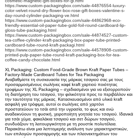
cosmetic-magnetic-gift-boxes-for-gi.html
https://www.custom-packagingbox.com/sale-44876554-luxury-
color-velvet-round-dry-flower-box-rose-gift-boxes-valentine-s-
day-round-cylinder-packaging-ve.html
https://www.custom-packagingbox.com/sale-44862968-eco-
friendly-essential-oil-paper-tube-gold-foil-round-cardboard-lip-
gloss-tube-packaging.html
https://www.custom-packagingbox.com/sale-44874527-custom-
tea-coffee-cylinder-kraft-packaging-box-paper-tube-printed-
cardboard-tube-round-kraft-packagi.html
https://www.custom-packagingbox.com/sale-44578908-custom-
printed-pulp-paper-tube-round-kraft-packaging-box-for-tea-
coffee-candy-chocolate.html
XL Packaging: Custom Food-Grade Brown Kraft Paper Tubes –
Factory-Made Cardboard Tubes for Tea Packaging
Αναβαθμίστε τη συσκευασία της μάρκας τσαγιού σας με τους
προσαρμοσμένους σωλήνες καφέ kraft χαρτιού ποιότητας
τροφίμων της XL Packaging – σχεδιασμένοι για να εξισορροπούν
τη διατήρηση του τσαγιού, την φιλικότητα προς το περιβάλλον και
την ταυτότητα της μάρκας.
Κατασκευασμένοι από υλικά kraft
ασφαλή για τρόφιμα, αυτοί οι σωλήνες από χαρτόνι
προστατεύουν το τσάι από την υγρασία, το φως και
ενώ
αναδεικνύουν τη φυσική, χειροποίητη γοητεία του τσαγιού.
Ιδανικά
για τσάι χύμα, φακελάκια τσαγιού και σετ δώρων τσαγιού,
συνδυάζουν τη λειτουργικότητα με τη ρουστίκ πολυτέλεια.
Παρακάτω είναι μια λεπτομερής ανάλυση των χαρακτηριστικών,
των επιλογών προσαρμογής και των πλεονεκτημάτων του