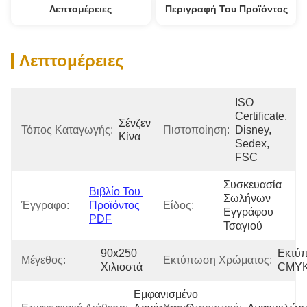
Λεπτομέρειες
Περιγραφή Του Προϊόντος
Λεπτομέρειες
ISO 
Certificate, 
Σένζεν 
Τόπος Καταγωγής:
Πιστοποίηση:
Disney, 
Κίνα
Sedex, 
FSC
Συσκευασία 
Βιβλίο Του 
Σωλήνων 
Έγγραφο:
Προϊόντος 
Είδος:
Εγγράφου 
PDF
Τσαγιού
90x250 
Εκτύπ
Μέγεθος:
Εκτύπωση Χρώματος:
Χιλιοστά
CMY
Εμφανισμένο 