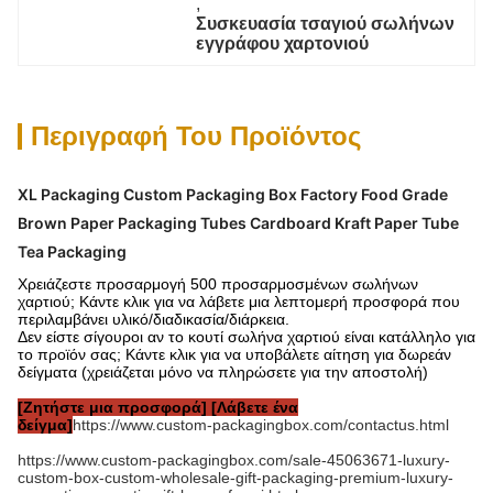
, 
Συσκευασία τσαγιού σωλήνων 
εγγράφου χαρτονιού
Περιγραφή Του Προϊόντος
XL Packaging Custom Packaging Box Factory Food Grade
Brown Paper Packaging Tubes Cardboard Kraft Paper Tube
Tea Packaging
Χρειάζεστε προσαρμογή 500 προσαρμοσμένων σωλήνων
χαρτιού; Κάντε κλικ για να λάβετε μια λεπτομερή προσφορά που
περιλαμβάνει υλικό/διαδικασία/διάρκεια.
Δεν είστε σίγουροι αν το κουτί σωλήνα χαρτιού είναι κατάλληλο για
το προϊόν σας; Κάντε κλικ για να υποβάλετε αίτηση για δωρεάν
δείγματα (χρειάζεται μόνο να πληρώσετε για την αποστολή)
[Ζητήστε μια προσφορά] [Λάβετε ένα
δείγμα]
https://www.custom-packagingbox.com/contactus.html
https://www.custom-packagingbox.com/sale-45063671-luxury-
custom-box-custom-wholesale-gift-packaging-premium-luxury-