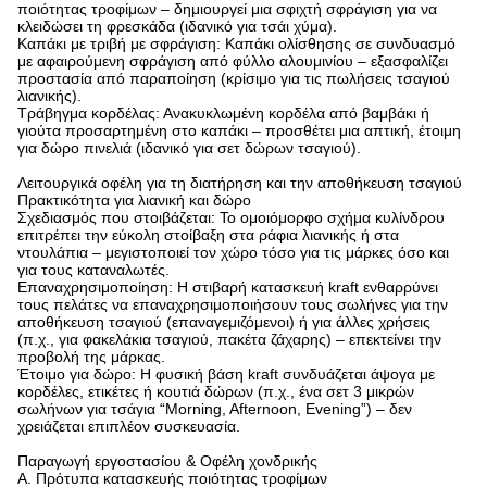
ποιότητας τροφίμων – δημιουργεί μια σφιχτή σφράγιση για να
κλειδώσει τη φρεσκάδα (ιδανικό για τσάι χύμα).
Καπάκι με τριβή με σφράγιση: Καπάκι ολίσθησης σε συνδυασμό
με αφαιρούμενη σφράγιση από φύλλο αλουμινίου – εξασφαλίζει
προστασία από παραποίηση (κρίσιμο για τις πωλήσεις τσαγιού
λιανικής).
Τράβηγμα κορδέλας: Ανακυκλωμένη κορδέλα από βαμβάκι ή
γιούτα προσαρτημένη στο καπάκι – προσθέτει μια απτική, έτοιμη
για δώρο πινελιά (ιδανικό για σετ δώρων τσαγιού).
Λειτουργικά οφέλη για τη διατήρηση και την αποθήκευση τσαγιού
Πρακτικότητα για λιανική και δώρο
Σχεδιασμός που στοιβάζεται: Το ομοιόμορφο σχήμα κυλίνδρου
επιτρέπει την εύκολη στοίβαξη στα ράφια λιανικής ή στα
ντουλάπια – μεγιστοποιεί τον χώρο τόσο για τις μάρκες όσο και
για τους καταναλωτές.
Επαναχρησιμοποίηση: Η στιβαρή κατασκευή kraft ενθαρρύνει
τους πελάτες να επαναχρησιμοποιήσουν τους σωλήνες για την
αποθήκευση τσαγιού (επαναγεμιζόμενοι) ή για άλλες χρήσεις
(π.χ., για φακελάκια τσαγιού, πακέτα ζάχαρης) – επεκτείνει την
προβολή της μάρκας.
Έτοιμο για δώρο: Η φυσική βάση kraft συνδυάζεται άψογα με
κορδέλες, ετικέτες ή κουτιά δώρων (π.χ., ένα σετ 3 μικρών
σωλήνων για τσάγια “Morning, Afternoon, Evening”) – δεν
χρειάζεται επιπλέον συσκευασία.
Παραγωγή εργοστασίου & Οφέλη χονδρικής
Α. Πρότυπα κατασκευής ποιότητας τροφίμων