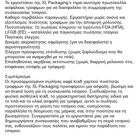
Το εργοστάσιο της XL Packaging’s τηρεί αυστηρά πρωτόκολλα
ασφάλειας τροφίμων για να διασφαλίσει τη συμμόρφωση της
συσκευασίας τσαγιού:
Καθαρό περιβάλλον παραγωγής: Εργαστήρια χωρίς σκόνη και
εξοπλισμός ποιότητας τροφίμων για την αποφυγή μόλυνσης.
Πιστοποιήσεις: Οι σωλήνες πληρούν τα πρότυπα FDA (ΗΠΑ),
LFGB (ΕΕ) – κατάλληλα για παγκόσμιες πωλήσεις τσαγιού.
Ποιοτικός έλεγχος:
Δοκιμές ακεραιότητας σφράγισης (για να διασφαλιστεί η
αεροστεγανότητα).
Έλεγχοι πρόσφυσης επένδυσης (χωρίς ξεφλούδισμα που θα
μπορούσε να αναμειχθεί με το τσάι).
Επαληθεύσεις ακρίβειας εκτύπωσης (χωρίς διαρροή μελανιού στις
επιφάνειες επαφής με τρόφιμα).
Συμπέρασμα
Οι προσαρμοσμένοι σωλήνες καφέ kraft χαρτιού ποιότητας
τροφίμων της XL Packaging προσφέρουν μια ασφαλή, βιώσιμη και
on-brand λύση για τη συσκευασία τσαγιού.
Συνδυάζοντας τη
φυσική αισθητική kraft, τα χαρακτηριστικά διατήρησης ειδικά για
το τσάι και τα υλικά ασφαλή για τρόφιμα, αυτοί οι σωλήνες
προστατεύουν τη γεύση του τσαγιού σας, ενισχύοντας
παράλληλα τη δέσμευση της μάρκας σας στην ποιότητα και τη
βιωσιμότητα.
Συνεργαστείτε με το εργοστάσιό μας για να
δημιουργήσετε συσκευασίες που αναβαθμίζουν τη σειρά τσαγιού
σας, ενθουσιάζουν τους πελάτες και τιμούν την παράδοση του
τσαγιού.