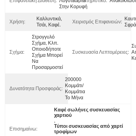
Επιφανειακή Διάθεση:
Λογότυπο G 
Χαρακτηριστικό:
Ανακυκλώσ
Στην Κορυφή
Καλλυντικά, 
Καυτή
Χρήση:
Χειρισμός Επιφανειών:
Τσάι, Καφέ.
Σφρά
Στρογγυλό 
Σχήμα, Κλπ. 
Σ
Οποιοδήποτε 
Σχήμα:
Συσκευασία Λεπτομέρειες:
Α
Σχήμα Μπορεί 
Κ
Να 
Προσαρμοστεί
200000 
Κομμάτι/
Δυνατότητα Προσφοράς:
Κομμάτια 
Το Μήνα
Καφέ σωλήνες συσκευασίας 
χαρτιού
, 
Τύποι συσκευασίας από χαρτί 
Επισημαίνω:
τροφίμων