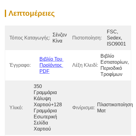
Λεπτομέρειες
FSC, 
Σένζεν 
Τόπος Καταγωγής:
Πιστοποίηση:
Sedex, 
Κίνα
ISO9001
Βιβλίο 
Βιβλίο Του 
Εστιατορίων, 
Έγγραφο:
Προϊόντος 
Λέξη Κλειδί:
Περιοδικό 
PDF
Τροφίμων
350 
Γραμμάρια 
Κάλυψη 
Χαρτιού+128 
Πλαστικοποίηση 
Υλικό:
Φινίρισμα:
Γραμμάρια 
Ματ
Εσωτερική 
Σελίδα 
Χαρτιού