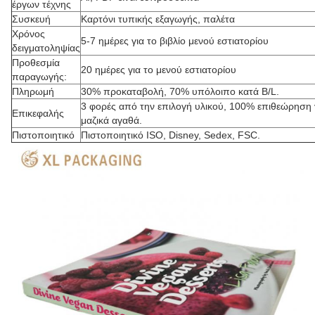
έργων τέχνης
Συσκευή
Καρτόνι τυπικής εξαγωγής, παλέτα
Χρόνος
5-7 ημέρες για το βιβλίο μενού εστιατορίου
δειγματοληψίας
Προθεσμία
20 ημέρες για το μενού εστιατορίου
παραγωγής:
Πληρωμή
30% προκαταβολή, 70% υπόλοιπο κατά B/L.
3 φορές από την επιλογή υλικού, 100% επιθεώρηση 
Επικεφαλής
μαζικά αγαθά.
Πιστοποιητικό
Πιστοποιητικό ISO, Disney, Sedex, FSC.