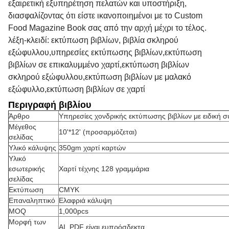
εξαιρετική εξυπηρέτηση πελατών και υποστήριξη,
διασφαλίζοντας ότι είστε ικανοποιημένοι με το Custom
Food Magazine Book σας από την αρχή μέχρι το τέλος.
λέξη-κλειδί: εκτύπωση βιβλίων, βιβλία σκληρού
εξώφυλλου,υπηρεσίες εκτύπωσης βιβλίων,εκτύπωση
βιβλίων σε επικαλυμμένο χαρτί,εκτύπωση βιβλίων
σκληρού εξώφυλλου,εκτύπωση βιβλίων με μαλακό
εξώφυλλο,εκτύπωση βιβλίων σε χαρτί
Περιγραφή βιβλίου
Άρθρο
Υπηρεσίες χονδρικής εκτύπωσης βιβλίων με ειδική 
Μέγεθος
10'*12' (προσαρμόζεται)
σελίδας
Υλικό κάλυψης
350gm χαρτί καρτών
Υλικό
εσωτερικής
Χαρτί τέχνης 128 γραμμάρια
σελίδας
Εκτύπωση
CMYK
Επαναληπτικό
Ελαφριά κάλυψη
MOQ
1,000pcs
Μορφή των
ΑΙ, PDF είναι ευπρόσδεκτα