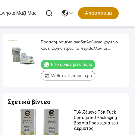
ωνήστε Μαζί Μας
Απόσπασμα
Προσαρμοσμένο αναδιπλούμενο χάρτινο
κουτί φιλικό προς το περιβάλλον με
εκτύπωση Pantone – Τέλεια τσάντα δώρου
για κρέμα χεριών και προϊόντα ομορφιάς
Επικοινωνήστε τώρα
Μάθετε Περισσότερα
Σχετικά βίντεο
Τυλιζόμενο Τόπ Tuck
Corrugated Packaging
Box για Προστασία του
Δέρματος