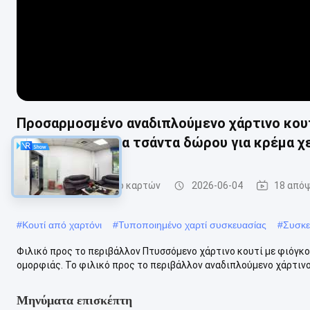
Προσαρμοσμένο αναδιπλούμενο χάρτινο κουτ
Pantone – Τέλεια τσάντα δώρου για κρέμα χ
Πτυσσόμενο κιβώτιο καρτών
2026-06-04
18 απόψ
#
Κουτί από χαρτόνι
#
Τυποποιημένο χαρτί συσκευασίας
#
Συσκε
Φιλικό προς το περιβάλλον Πτυσσόμενο χάρτινο κουτί με φιόγκο
ομορφιάς. Το φιλικό προς το περιβάλλον αναδιπλούμενο χάρτινο κ
Μηνύματα επισκέπτη