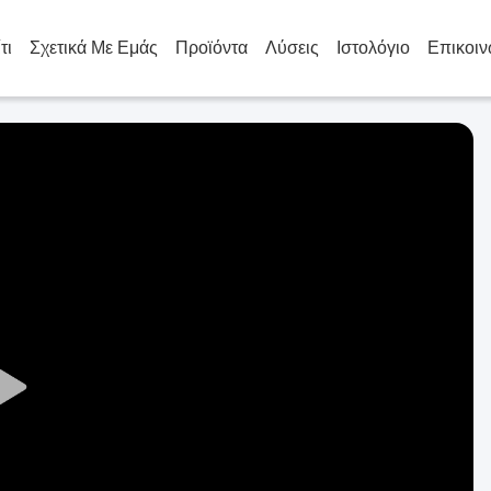
τι
Σχετικά Με Εμάς
Προϊόντα
Λύσεις
Ιστολόγιο
Επικοιν
Play
Video