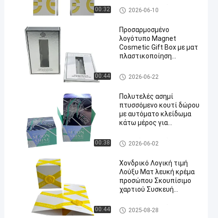
Πτυσσόμενο κιβώτιο καρτώ
00:32
2026-06-10
ν
Προσαρμοσμένο
λογότυπο Magnet
Cosmetic Gift Box με ματ
πλαστικοποίηση
παράθυρο PVC και λευκό
συρόμενο δίσκο για
Κουτί από χαρτί καλλυντικώ
00:44
2026-06-22
αντιγηραντική
ν
συσκευασία ορού
Πολυτελές ασημί
πτυσσόμενο κουτί δώρου
με αυτόματο κλείδωμα
κάτω μέρος για
συσκευασία καλλυντικών
Πτυσσόμενο κιβώτιο καρτώ
00:38
2026-06-02
ν
Χονδρικό Λογική τιμή
Λούξυ Ματ λευκή κρέμα
προσώπου Σκουπίσιμο
χαρτιού Συσκευή
Συσκευή Συσκευή
φροντίδας δέρματος
Πτυσσόμενο κιβώτιο καρτώ
00:44
2025-08-28
Συσκευή ορού
ν