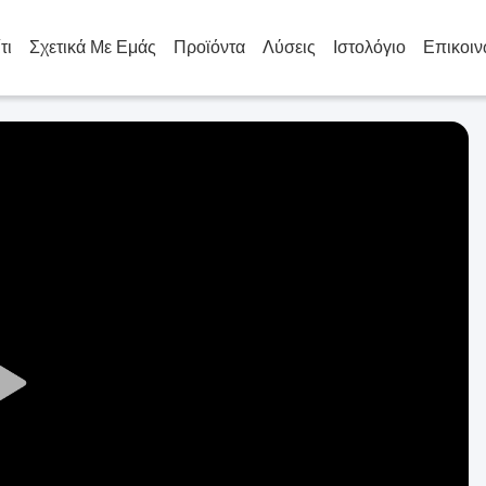
τι
Σχετικά Με Εμάς
Προϊόντα
Λύσεις
Ιστολόγιο
Επικοιν
Play
Video