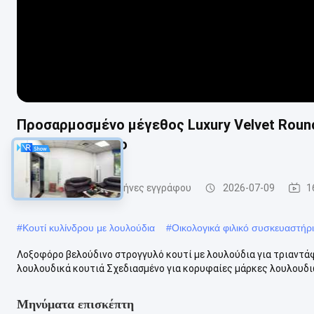
Προσαρμοσμένο μέγεθος Luxury Velvet Round 
χρυσό λογότυπο
συσκευάζοντας σωλήνες εγγράφου
2026-07-09
1
#
Κουτί κυλίνδρου με λουλούδια
#
Οικολογικά φιλικό συσκευαστήριο
Λοξοφόρο βελούδινο στρογγυλό κουτί με λουλούδια για τριαντ
λουλουδικά κουτιά Σχεδιασμένο για κορυφαίες μάρκες λουλουδιώ
Μηνύματα επισκέπτη