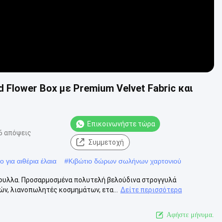
Flower Box με Premium Velvet Fabric και
Επικοινωνήστε τώρα
6 απόψεις
Συμμετοχή
 για αιθέρια έλαια
#
Κιβώτιο δώρων σωλήνων χαρτονιού
άφυλλα. Προσαρμοσμένα πολυτελή βελούδινα στρογγυλά
ν, λιανοπωλητές κοσμημάτων, ετα...
Δείτε περισσότερα
Αφήστε μήνυμα.