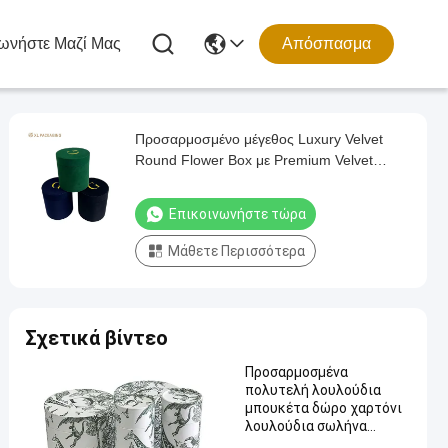
ωνήστε Μαζί Μας
Απόσπασμα
Προσαρμοσμένο μέγεθος Luxury Velvet
Round Flower Box με Premium Velvet
Fabric και χρυσό λογότυπο
Επικοινωνήστε τώρα
Μάθετε Περισσότερα
Σχετικά βίντεο
Προσαρμοσμένα
πολυτελή λουλούδια
μπουκέτα δώρο χαρτόνι
λουλούδια σωλήνα
συσκευασία στρογγυλό