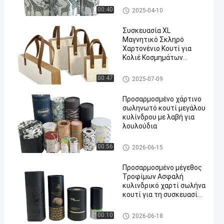
κύλινδρο χειροτεχνικό
συσκευάζοντας σωλήνες εγ
00:40
2025-04-10
χαρτί κουτί για
γράφου
λουλούδια
Συσκευασία XL
Μαγνητικό Σκληρό
Χαρτονένιο Κουτί για
Κολιέ Κοσμημάτων
Βραχιόλι Χαρτί Υφής
Σχήμα Βιβλίου
Τυπωμένο κουτί συσκευασί
00:47
2025-07-09
ας
Προσαρμοσμένο χάρτινο
σωληνωτό κουτί μεγάλου
κυλίνδρου με λαβή για
λουλούδια
συσκευάζοντας σωλήνες εγ
00:56
2026-06-15
γράφου
Προσαρμοσμένο μέγεθος
Τροφίμων Ασφαλή
κυλινδρικό χαρτί σωλήνα
κουτί για τη συσκευασία
γλυκά μπισκότα
συσκευάζοντας σωλήνες εγ
00:10
2026-06-18
γράφου