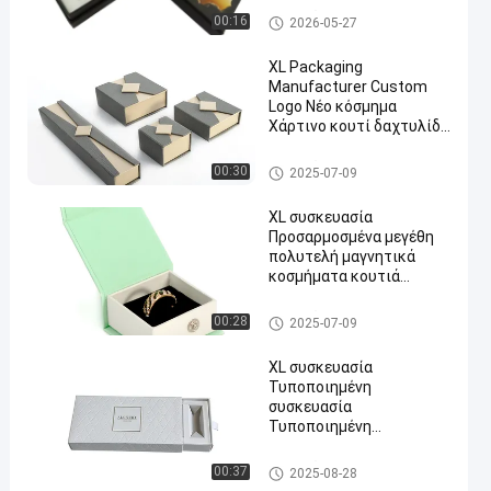
Τυπωμένο κουτί συσκευασί
00:16
2026-05-27
ας
XL Packaging
Manufacturer Custom
Logo Νέο κόσμημα
Χάρτινο κουτί δαχτυλίδι
περιδέραιο δώρο
Λοξοφόρα συσκευασία
Τυπωμένο κουτί συσκευασί
00:30
2025-07-09
κοσμημάτων
ας
XL συσκευασία
Προσαρμοσμένα μεγέθη
πολυτελή μαγνητικά
κοσμήματα κουτιά
χρώματα εισάγει για
κομψή εμφάνιση
Τυπωμένο κουτί συσκευασί
00:28
2025-07-09
κοσμημάτων
ας
XL συσκευασία
Τυποποιημένη
συσκευασία
Τυποποιημένη
συσκευασία
Τυποποιημένο εμπορικό
Τυπωμένο κουτί συσκευασί
00:37
2025-08-28
εμπόριο Τυποποιημένο
ας