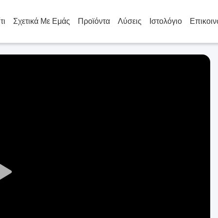
τι
Σχετικά Με Εμάς
Προϊόντα
Λύσεις
Ιστολόγιο
Επικοιν
Play
Video