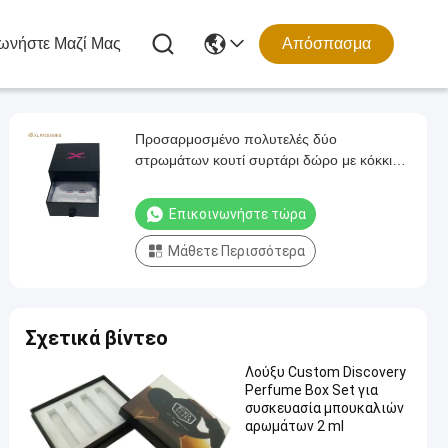
ωνήστε Μαζί Μας
Απόσπασμα
Προσαρμοσμένο πολυτελές δύο
στρωμάτων κουτί συρτάρι δώρο με κόκκινο
λογότυπο χαρτί και ανακυκλώσιμο υλικό για
αρώματα καλλυντικά κοσμήματα
Επικοινωνήστε τώρα
Μάθετε Περισσότερα
Σχετικά βίντεο
Λούξυ Custom Discovery
Perfume Box Set για
συσκευασία μπουκαλιών
αρωμάτων 2 ml