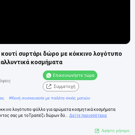
κουτί συρτάρι δώρο με κόκκινο λογότυπο
 καλλυντικά κοσμήματα
Επικοινωνήστε τώρα
όψεις
Συμμετοχή
ας
#
Κενή συσκευασία με παλέτα σκιάς ματιών
όκκινο λογότυπο φύλλο για αρώματα κοσμητικά κοσμήματα
τος σας με τοΤραπέζι δώρων δύ...
Δείτε περισσότερα
Αφήστε μήνυμα.