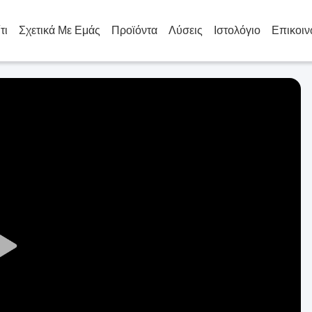
τι
Σχετικά Με Εμάς
Προϊόντα
Λύσεις
Ιστολόγιο
Επικοιν
Play
Video