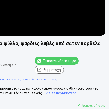
ό φύλλο, φαρδιές λαβές από σατέν κορδέλα
Επικοινωνήστε τώρα
22 απόψεις
Συμμετοχή
νακυκλώσιμες σακούλες συσκευασίας
αρμοσμένες τσάντες καλλυντικών αγορών, ανθεκτικές τσάντες
ium Αυτές οι πολυτελείς ...
Δείτε περισσότερα
Αφήστε μήνυμα.