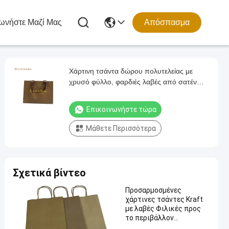
ωνήστε Μαζί Μας
Απόσπασμα
Χάρτινη τσάντα δώρου πολυτελείας με
χρυσό φύλλο, φαρδιές λαβές από σατέν
κορδέλα και τριγωνικό πτυσσόμενο κάτω
μέρος
Επικοινωνήστε τώρα
Μάθετε Περισσότερα
Σχετικά βίντεο
Προσαρμοσμένες
χάρτινες τσάντες Kraft
με λαβές Φιλικές προς
το περιβάλλον
ανακυκλώσιμες τσάντες