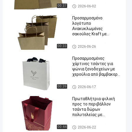
δώρων αγορών Αποδοχή
συσκευάζοντας τσάντες εγγ
00:37
2026-06-02
εκτύπωσης
ράφου
προσαρμοσμένου
Προσαρμοσμένο
λογότυπου
λογότυπο
Ανακυκλωμένες
σακούλες Kraft με
στρεβλωμένα χάρτινα
χεράκια και
συσκευάζοντας τσάντες εγγ
00:33
2026-06-26
βιοδιασπώμενο υλικό
ράφου
Προσαρμοσμένες
χάρτινες τσάντες για
ψώνια ξενοδοχείων με
χερούλια από βαμβακερή
κορδέλα
συσκευάζοντας τσάντες εγγ
00:39
2026-06-17
ράφου
Πρωταθλήτρια φιλική
προς το περιβάλλον
τσάντα δώρων
πολυτελείας με
σφραγίδα από χρυσό
φύλλο και ενισχυμένα
συσκευάζοντας τσάντες εγγ
00:44
2026-06-22
λαβήματα ταινίας για
ράφου