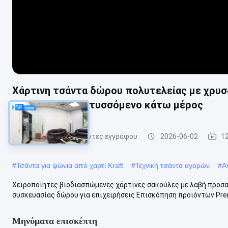
Χάρτινη τσάντα δώρου πολυτελείας με χρυσ
και τριγωνικό πτυσσόμενο κάτω μέρος
συσκευάζοντας τσάντες εγγράφου
2026-06-02
1
#
Τσάντα για ψώνια από χαρτί Kraft
#
Τεχνική τσάντα αγορών
#
Α
Χειροποίητες βιοδιασπώμενες χάρτινες σακούλες με λαβή προσ
συσκευασίας δώρου για επιχειρήσεις Επισκόπηση προϊόντων Prem
Μηνύματα επισκέπτη