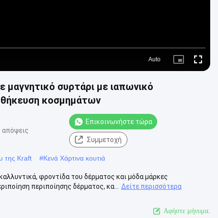
Auto
Picture-
Fullscre
in-
Picture
ε μαγνητικό συρτάρι με ιαπωνικό
ποθήκευση κοσμημάτων
Επικοινωνήστε τώρα
 απόψεις
Συμμετοχή
 της Kraft
#
Κενά Χάρτινα κουτιά
καλλυντικά, φροντίδα του δέρματος και μόδα μάρκες
ιποίηση περιποίησης δέρματος, κα...
Δείτε περισσότερα
Αφήστε μήνυμα.