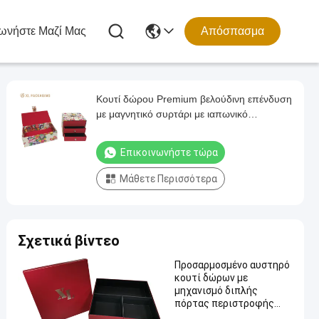
ωνήστε Μαζί Μας
Απόσπασμα
Κουτί δώρου Premium βελούδινη επένδυση
με μαγνητικό συρτάρι με ιαπωνικό
λουλουδάτο ύφασμα για εξατομικευμένη
αποθήκευση κοσμημάτων
Επικοινωνήστε τώρα
Μάθετε Περισσότερα
Σχετικά βίντεο
Προσαρμοσμένο αυστηρό
κουτί δώρων με
μηχανισμό διπλής
πόρτας περιστροφής
360 ° και τέσσερις