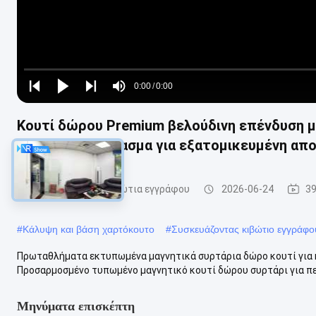
Loaded
:
0%
0:00
/
0:00
Play
Play
Play
Mute
Current
Duration
next
next
Κουτί δώρου Premium βελούδινη επένδυση μ
Time
λουλουδάτο ύφασμα για εξατομικευμένη α
συσκευάζοντας κιβώτια εγγράφου
2026-06-24
39
#
Κάλυψη και βάση χαρτόκουτο
#
Συσκευάζοντας κιβώτιο εγγράφου
Πρωταθλήματα εκτυπωμένα μαγνητικά συρτάρια δώρο κουτί για 
Προσαρμοσμένο τυπωμένο μαγνητικό κουτί δώρου συρτάρι για περ
Μηνύματα επισκέπτη