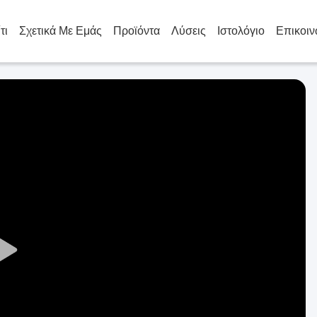
τι
Σχετικά Με Εμάς
Προϊόντα
Λύσεις
Ιστολόγιο
Επικοιν
Play
Video